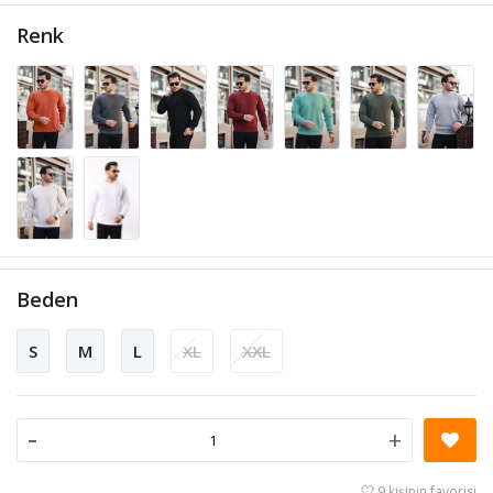
Renk
Beden
S
M
L
XL
XXL
-
+
9 kişinin favorisi