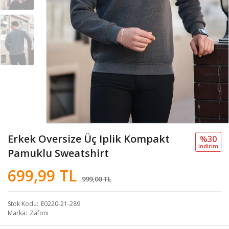
Erkek Oversize Üç Iplik Kompakt
%30
i̇ndi̇ri̇m
Pamuklu Sweatshirt
699,99 TL
999,00 TL
Stok Kodu
E0220-21-289
Marka
Zafoni