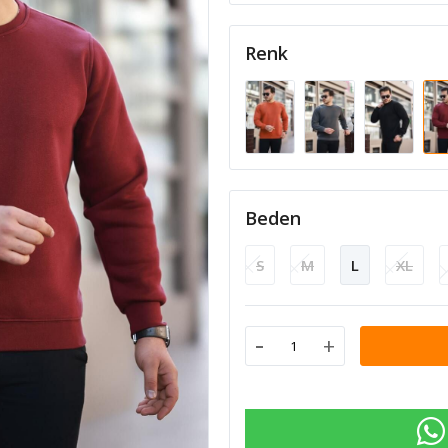
Renk
Beden
S
M
L
XL
-
+