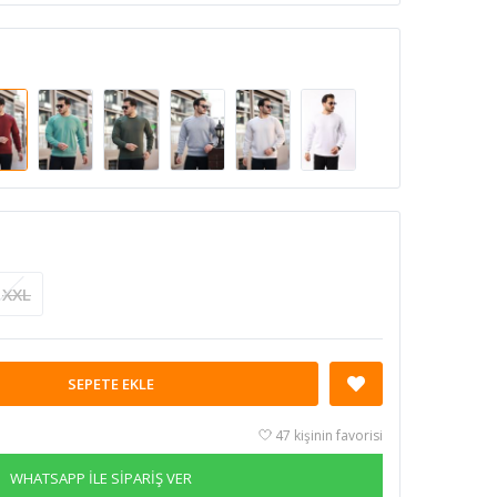
XXL
SEPETE EKLE
47 kişinin favorisi
WHATSAPP İLE SİPARİŞ VER