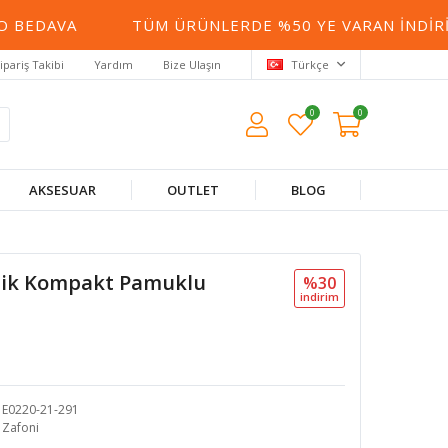
BEDAVA
TÜM ÜRÜNLERDE %50 YE VARAN İNDIRIM
ipariş Takibi
Yardım
Bize Ulaşın
Türkçe
0
0
AKSESUAR
OUTLET
BLOG
plik Kompakt Pamuklu
%30
i̇ndi̇ri̇m
E0220-21-291
Zafoni