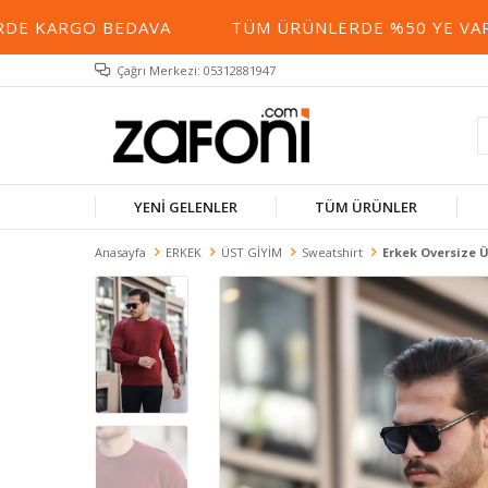
E KARGO BEDAVA
TÜM ÜRÜNLERDE %50 YE VARAN
Çağrı Merkezi: 05312881947
YENİ GELENLER
TÜM ÜRÜNLER
Anasayfa
ERKEK
ÜST GİYİM
Sweatshirt
Erkek Oversize 