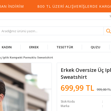
 İNDIRIM
800 TL ÜZERI ALIŞVERIŞLERDE KARGO 
S
KADIN
ERKEK
TESETTÜR
QUZU
Üç Iplik Kompakt Pamuklu Sweatshirt
Erkek Oversize Üç I
Sweatshirt
699,99 TL
999,00 TL
Stok Kodu
Marka