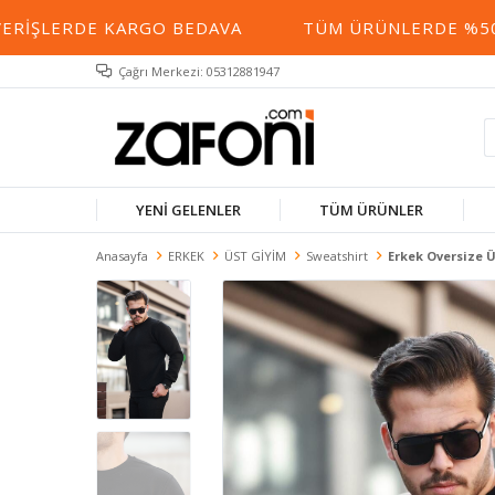
RIŞLERDE KARGO BEDAVA
TÜM ÜRÜNLERDE %50 YE
Çağrı Merkezi: 05312881947
YENİ GELENLER
TÜM ÜRÜNLER
Anasayfa
ERKEK
ÜST GİYİM
Sweatshirt
Erkek Oversize 