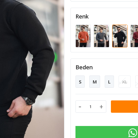
Renk
Beden
S
M
L
XL
-
+