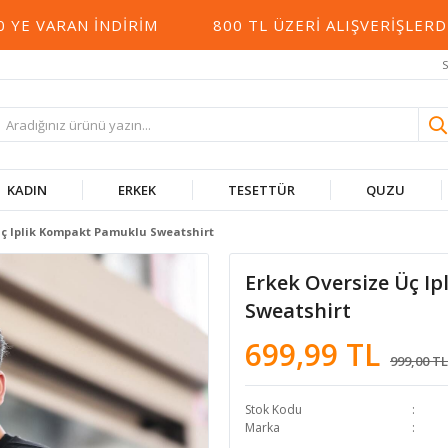
 VARAN İNDIRIM
800 TL ÜZERI ALIŞVERIŞLERDE
S
KADIN
ERKEK
TESETTÜR
QUZU
Üç Iplik Kompakt Pamuklu Sweatshirt
Erkek Oversize Üç I
Sweatshirt
699,99 TL
999,00 TL
Stok Kodu
Marka