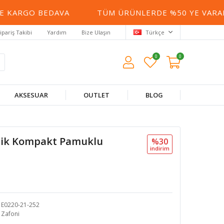
 KARGO BEDAVA
TÜM ÜRÜNLERDE %50 YE VARAN İ
ipariş Takibi
Yardım
Bize Ulaşın
Türkçe
0
0
AKSESUAR
OUTLET
BLOG
plik Kompakt Pamuklu
%30
i̇ndi̇ri̇m
E0220-21-252
Zafoni