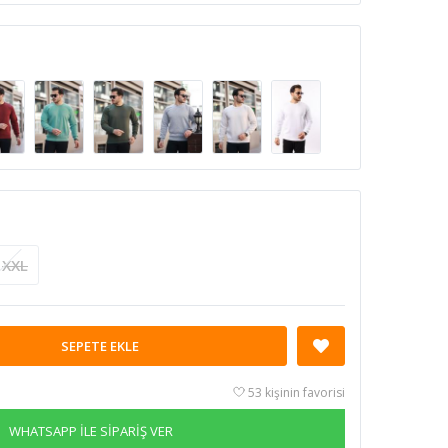
XXL
SEPETE EKLE
53 kişinin favorisi
WHATSAPP İLE SİPARİŞ VER