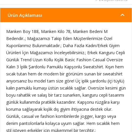
Ürün Açıklaması
Manken Boy 188, Manken Kilo 78, Manken Bedeni M
Bedendir..; Mağazamızı Takip Eden Müşterilerimize Özel
Kuponlarımız Bulunmaktadır.; Daha Fazla Kadın/Erkek Giyim
Ürünleri İçin Mağazamızı İnceleyebilirsiniz.; Erkek Kanguru Cepli
Günlük Trend Uzun Kollu Kışlık Basic Fashion Casual Oversize
Kalın 3 İplik Şardonlu Pamuklu Kapşonlu Sweatshirt. Kışın hem
sıcak tutan hem de modern bir görünüm sunan bir sweatshirt
arıyorsanız bu model tam size göre! Üç iplik şardonlu (içi tüylü)
kalın pamuklu kumaşı üstün sıcaklık sağlar. Oversize kesimi gün
boyu rahatlık ve salaş bir tarz sunarken, kanguru cepli tasarımı
günlük kullanımda pratiklik kazandırır. Kapşonu rüzgâra karşı
koruma sağlayarak kışlık dış giyim ihtiyacına destek olur.
Günlük, casual ve fashion kombinlerde jogger, kargo veya
denim pantolonlarla kolayca uyum sağlar. Hem sıcaklık hem
stil isteyen erkekler için mükemmel bir tercihtir.;