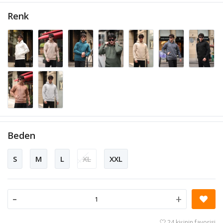
Renk
Beden
S
M
L
XL
XXL
-
+
24 kişinin favorisi