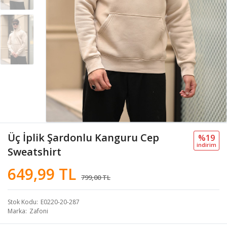
Üç İplik Şardonlu Kanguru Cep
%19
i̇ndi̇ri̇m
Sweatshirt
649,99 TL
799,00 TL
Stok Kodu
E0220-20-287
Marka
Zafoni