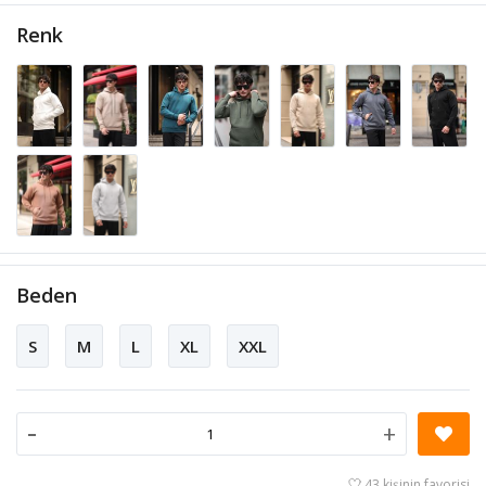
Renk
Beden
S
M
L
XL
XXL
-
+
43 kişinin favorisi