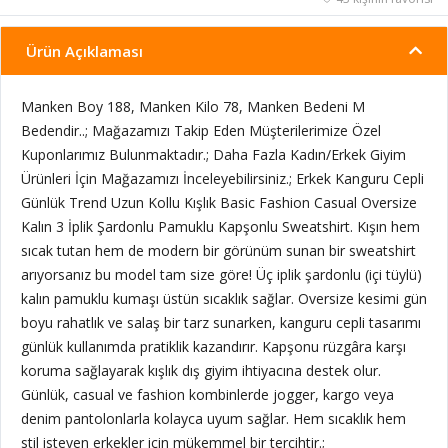
Ürün Açıklaması
Manken Boy 188, Manken Kilo 78, Manken Bedeni M
Bedendir..; Mağazamızı Takip Eden Müşterilerimize Özel
Kuponlarımız Bulunmaktadır.; Daha Fazla Kadın/Erkek Giyim
Ürünleri İçin Mağazamızı İnceleyebilirsiniz.; Erkek Kanguru Cepli
Günlük Trend Uzun Kollu Kışlık Basic Fashion Casual Oversize
Kalın 3 İplik Şardonlu Pamuklu Kapşonlu Sweatshirt. Kışın hem
sıcak tutan hem de modern bir görünüm sunan bir sweatshirt
arıyorsanız bu model tam size göre! Üç iplik şardonlu (içi tüylü)
kalın pamuklu kumaşı üstün sıcaklık sağlar. Oversize kesimi gün
boyu rahatlık ve salaş bir tarz sunarken, kanguru cepli tasarımı
günlük kullanımda pratiklik kazandırır. Kapşonu rüzgâra karşı
koruma sağlayarak kışlık dış giyim ihtiyacına destek olur.
Günlük, casual ve fashion kombinlerde jogger, kargo veya
denim pantolonlarla kolayca uyum sağlar. Hem sıcaklık hem
stil isteyen erkekler için mükemmel bir tercihtir.;