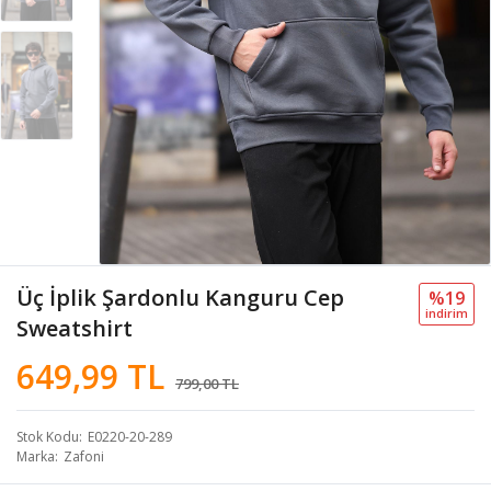
Üç İplik Şardonlu Kanguru Cep
%19
i̇ndi̇ri̇m
Sweatshirt
649,99 TL
799,00 TL
Stok Kodu
E0220-20-289
Marka
Zafoni