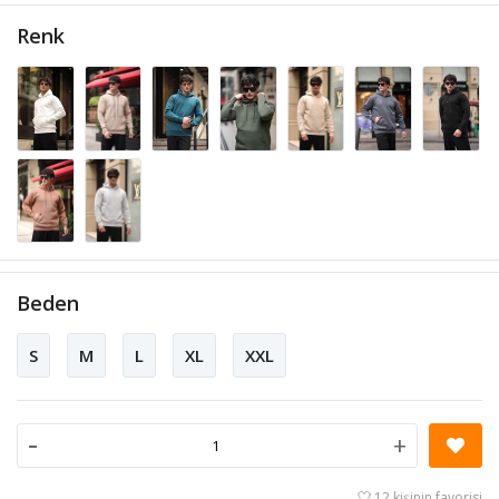
Renk
Beden
S
M
L
XL
XXL
-
+
12 kişinin favorisi