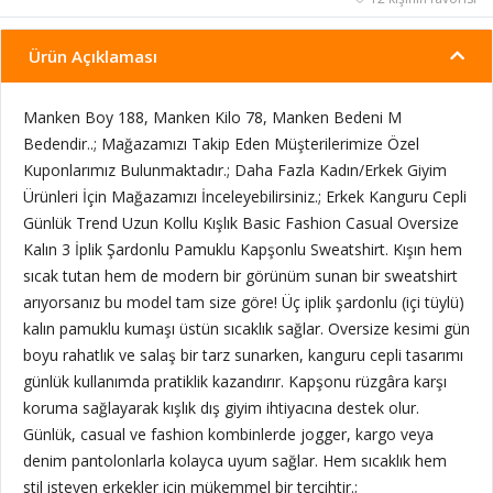
Ürün Açıklaması
Manken Boy 188, Manken Kilo 78, Manken Bedeni M
Bedendir..; Mağazamızı Takip Eden Müşterilerimize Özel
Kuponlarımız Bulunmaktadır.; Daha Fazla Kadın/Erkek Giyim
Ürünleri İçin Mağazamızı İnceleyebilirsiniz.; Erkek Kanguru Cepli
Günlük Trend Uzun Kollu Kışlık Basic Fashion Casual Oversize
Kalın 3 İplik Şardonlu Pamuklu Kapşonlu Sweatshirt. Kışın hem
sıcak tutan hem de modern bir görünüm sunan bir sweatshirt
arıyorsanız bu model tam size göre! Üç iplik şardonlu (içi tüylü)
kalın pamuklu kumaşı üstün sıcaklık sağlar. Oversize kesimi gün
boyu rahatlık ve salaş bir tarz sunarken, kanguru cepli tasarımı
günlük kullanımda pratiklik kazandırır. Kapşonu rüzgâra karşı
koruma sağlayarak kışlık dış giyim ihtiyacına destek olur.
Günlük, casual ve fashion kombinlerde jogger, kargo veya
denim pantolonlarla kolayca uyum sağlar. Hem sıcaklık hem
stil isteyen erkekler için mükemmel bir tercihtir.;