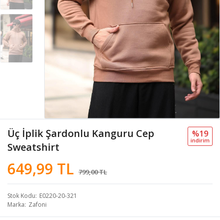
Üç İplik Şardonlu Kanguru Cep
%19
i̇ndi̇ri̇m
Sweatshirt
649,99 TL
799,00 TL
Stok Kodu
E0220-20-321
Marka
Zafoni