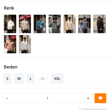
Renk
Beden
S
M
L
XL
XXL
-
+
18 kişinin favorisi