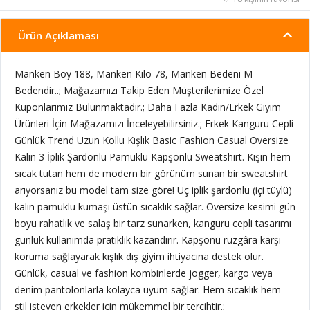
Ürün Açıklaması
Manken Boy 188, Manken Kilo 78, Manken Bedeni M
Bedendir..; Mağazamızı Takip Eden Müşterilerimize Özel
Kuponlarımız Bulunmaktadır.; Daha Fazla Kadın/Erkek Giyim
Ürünleri İçin Mağazamızı İnceleyebilirsiniz.; Erkek Kanguru Cepli
Günlük Trend Uzun Kollu Kışlık Basic Fashion Casual Oversize
Kalın 3 İplik Şardonlu Pamuklu Kapşonlu Sweatshirt. Kışın hem
sıcak tutan hem de modern bir görünüm sunan bir sweatshirt
arıyorsanız bu model tam size göre! Üç iplik şardonlu (içi tüylü)
kalın pamuklu kumaşı üstün sıcaklık sağlar. Oversize kesimi gün
boyu rahatlık ve salaş bir tarz sunarken, kanguru cepli tasarımı
günlük kullanımda pratiklik kazandırır. Kapşonu rüzgâra karşı
koruma sağlayarak kışlık dış giyim ihtiyacına destek olur.
Günlük, casual ve fashion kombinlerde jogger, kargo veya
denim pantolonlarla kolayca uyum sağlar. Hem sıcaklık hem
stil isteyen erkekler için mükemmel bir tercihtir.;