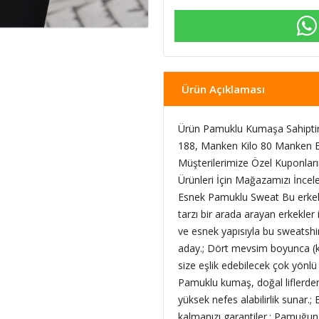
Ürün Açıklaması
Ürün Pamuklu Kumaşa Sahiptir
188, Manken Kilo 80 Manken B
Müşterilerimize Özel Kuponlar
Ürünleri İçin Mağazamızı İncele
Esnek Pamuklu Sweat Bu erkek
tarzı bir arada arayan erkekler
ve esnek yapısıyla bu sweatshi
aday.; Dört mevsim boyunca (ku
size eşlik edebilecek çok yönlü
Pamuklu kumaş, doğal liflerden
yüksek nefes alabilirlik sunar.;
kalmanızı garantiler.; Pamuğun 