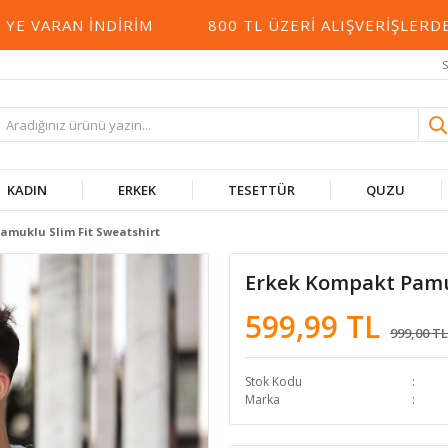
VARAN İNDIRIM
800 TL ÜZERI ALIŞVERIŞLERDE 
S
KADIN
ERKEK
TESETTÜR
QUZU
amuklu Slim Fit Sweatshirt
Erkek Kompakt Pamuk
599,99 TL
999,00 TL
Stok Kodu
Marka