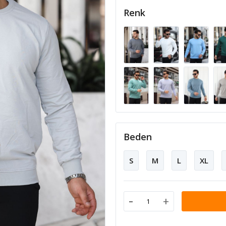
Renk
Beden
S
M
L
XL
-
+