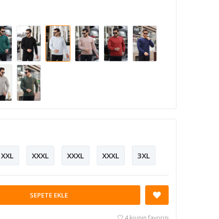
XXL
XXXL
XXXL
XXXL
3XL
SEPETE EKLE
4 kişinin favorisi