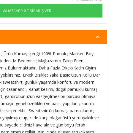
WHATSAPP İLE SİPARİŞ VER
.; Ürün Kumaş İçeriği 100% Pamuk.; Manken Boy
edeni M Bedendir.; Mağazamızı Takip Eden
ımız Bulunmaktadır.; Daha Fazla Erkek/Kadın Giyim
yebilirsiniz.; Erkek Bisiklet Yaka Basic Uzun Kollu Dar
 sweatshirt, günlük yaşamda konforu ve modern
 için tasarlandı.; Rahat kesimi, doğal pamuklu kumaşı
rt, gardırobunuzun vazgeçilmez bir parçası olmaya
maşın genel özellikleri ve basic yapıdan çıkarım)
 bir seçenektir.; Sweatshirtün kumaşı pamukludur.;
 yapılmış olup, cilde karşı olağanüstü yumuşaklık ve
 Bu sayede cildiniz hava alır ve gün boyu ferah
nem emici özelliği, gün içinde oluşan teri (çıkarım)