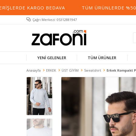
IŞLERDE KARGO BEDAVA
TÜM ÜRÜNLERDE %50 YE 
Çağrı Merkezi: 05312881947
YENİ GELENLER
TÜM ÜRÜNLER
Anasayfa
ERKEK
ÜST GİYİM
Sweatshirt
Erkek Kompakt P