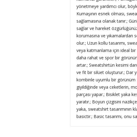
yönetmeye yardımcı olur, böyle
Kumaşının esnek olması, sweat
sağlamasına olanak tanır.; Gün
sağlar ve hareket özgürlüğünüz
korumasına ve yıkamalardan son
olur.; Uzun kollu tasarımı, swe
veya katmanlama için ideal bir k
daha rahat ve spor bir görünüm
artar.; Sweatshirtün kesimi dar
ve fit bir silüet oluşturur.; Dar
kombinle uyumlu bir görünüm se
giyildiğinde veya ceketlerin, m
parçası yapar.; Bisiklet yaka k
yaratır.; Boyun çizgisini nazikçe
yaka, sweatshirt tasarımının kla
basictir.; Basic tasarımı, onu 