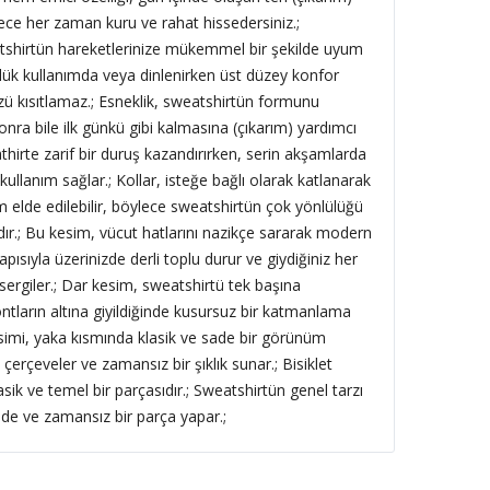
ce her zaman kuru ve rahat hissedersiniz.;
shirtün hareketlerinize mükemmel bir şekilde uyum
lük kullanımda veya dinlenirken üst düzey konfor
ü kısıtlamaz.; Esneklik, sweatshirtün formunu
ra bile ilk günkü gibi kalmasına (çıkarım) yardımcı
athirte zarif bir duruş kazandırırken, serin akşamlarda
ullanım sağlar.; Kollar, isteğe bağlı olarak katlanarak
 elde edilebilir, böylece sweatshirtün çok yönlülüğü
dır.; Bu kesim, vücut hatlarını nazikçe sararak modern
 yapısıyla üzerinizde derli toplu durur ve giydiğiniz her
rgiler.; Dar kesim, sweatshirtü tek başına
ontların altına giyildiğinde kusursuz bir katmanlama
esimi, yaka kısmında klasik ve sade bir görünüm
 çerçeveler ve zamansız bir şıklık sunar.; Bisiklet
sik ve temel bir parçasıdır.; Sweatshirtün genel tarzı
sade ve zamansız bir parça yapar.;