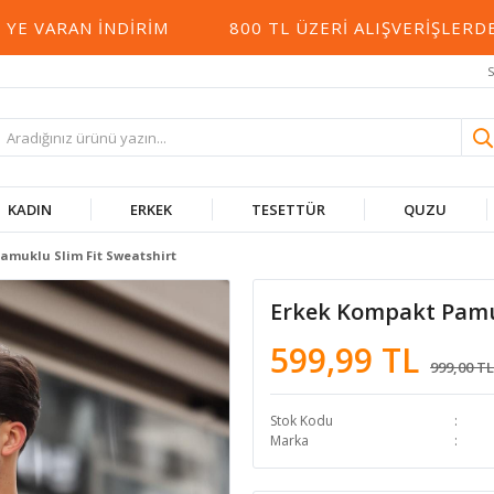
VARAN İNDIRIM
800 TL ÜZERI ALIŞVERIŞLERDE K
S
KADIN
ERKEK
TESETTÜR
QUZU
amuklu Slim Fit Sweatshirt
Erkek Kompakt Pamuk
599,99 TL
999,00 TL
Stok Kodu
Marka