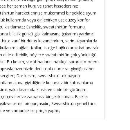
ce her zaman kuru ve rahat hissedersiniz.;
shirtün hareketlerinize mükemmel bir şekilde uyum
lük kullanımda veya dinlenirken üst düzey konfor
ü kısıtlamaz.; Esneklik, sweatshirtün formunu
ra bile ilk günkü gibi kalmasına (çıkarım) yardımcı
athirte zarif bir duruş kazandırırken, serin akşamlarda
ullanım sağlar.; Kollar, isteğe bağlı olarak katlanarak
 elde edilebilir, böylece sweatshirtün çok yönlülüğü
dır.; Bu kesim, vücut hatlarını nazikçe sararak modern
 yapısıyla üzerinizde derli toplu durur ve giydiğiniz her
rgiler.; Dar kesim, sweatshirtü tek başına
ontların altına giyildiğinde kusursuz bir katmanlama
esimi, yaka kısmında klasik ve sade bir görünüm
 çerçeveler ve zamansız bir şıklık sunar.; Bisiklet
sik ve temel bir parçasıdır.; Sweatshirtün genel tarzı
sade ve zamansız bir parça yapar.;