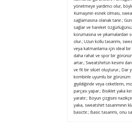
yönetmeye yardımcı olur, böyle
Kumaşının esnek olması, sweat
sağlamasına olanak tanır.; Gün
sağlar ve hareket özgürlüğünüz
korumasına ve yıkamalardan son
olur.; Uzun kollu tasarımı, swe
veya katmanlama için ideal bir k
daha rahat ve spor bir görünüm
artar.; Sweatshirtün kesimi dar
ve fit bir silüet oluşturur.; Dar
kombinle uyumlu bir görünüm se
giyildiğinde veya ceketlerin, m
parçası yapar.; Bisiklet yaka k
yaratır.; Boyun çizgisini nazikçe
yaka, sweatshirt tasarımının kla
basictir.; Basic tasarımı, onu 