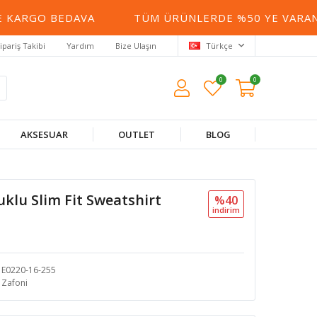
ARGO BEDAVA
TÜM ÜRÜNLERDE %50 YE VARAN İN
ipariş Takibi
Yardım
Bize Ulaşın
Türkçe
0
0
AKSESUAR
OUTLET
BLOG
lu Slim Fit Sweatshirt
%40
i̇ndi̇ri̇m
E0220-16-255
Zafoni