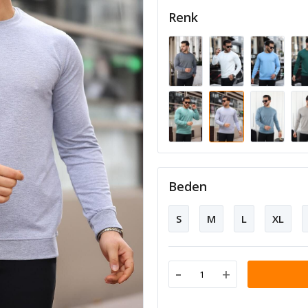
Renk
Beden
S
M
L
XL
-
+