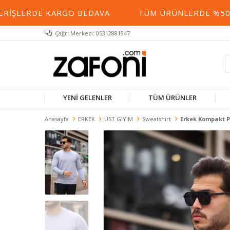
IŞLERDE KARGO BEDAVA
TÜM ÜRÜNLERDE %50 YE 
Çağrı Merkezi: 05312881947
YENİ GELENLER
TÜM ÜRÜNLER
Anasayfa
ERKEK
ÜST GİYİM
Sweatshirt
Erkek Kompakt P