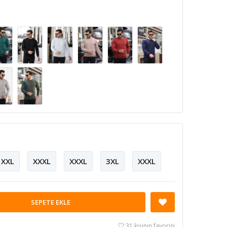
XXL
XXXL
XXXL
3XL
XXXL
SEPETE EKLE
31 kişinin favorisi