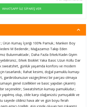
WHATSAPP İLE SİPARİŞ VER
.; Ürün Kumaş İçeriği 100% Pamuk.; Manken Boy
edeni M Bedendir.; Mağazamızı Takip Eden
ımız Bulunmaktadır.; Daha Fazla Erkek/Kadın Giyim
yebilirsiniz.; Erkek Bisiklet Yaka Basic Uzun Kollu Dar
 sweatshirt, günlük yaşamda konforu ve modern
 için tasarlandı.; Rahat kesimi, doğal pamuklu kumaşı
rt, gardırobunuzun vazgeçilmez bir parçası olmaya
maşın genel özellikleri ve basic yapıdan çıkarım)
 bir seçenektir.; Sweatshirtün kumaşı pamukludur.;
 yapılmış olup, cilde karşı olağanüstü yumuşaklık ve
 Bu sayede cildiniz hava alır ve gün boyu ferah
nem emici özelliği, gün içinde oluşan teri (çıkarım)