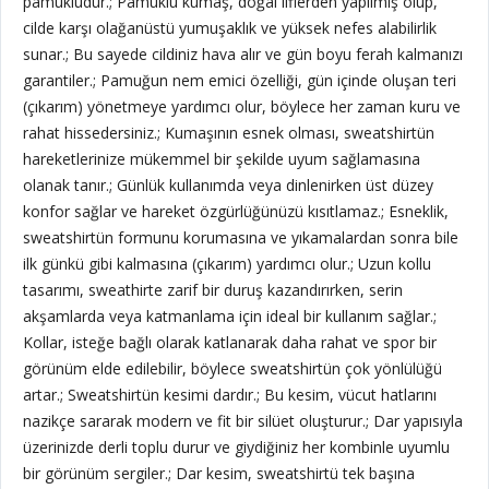
pamukludur.; Pamuklu kumaş, doğal liflerden yapılmış olup,
cilde karşı olağanüstü yumuşaklık ve yüksek nefes alabilirlik
sunar.; Bu sayede cildiniz hava alır ve gün boyu ferah kalmanızı
garantiler.; Pamuğun nem emici özelliği, gün içinde oluşan teri
(çıkarım) yönetmeye yardımcı olur, böylece her zaman kuru ve
rahat hissedersiniz.; Kumaşının esnek olması, sweatshirtün
hareketlerinize mükemmel bir şekilde uyum sağlamasına
olanak tanır.; Günlük kullanımda veya dinlenirken üst düzey
konfor sağlar ve hareket özgürlüğünüzü kısıtlamaz.; Esneklik,
sweatshirtün formunu korumasına ve yıkamalardan sonra bile
ilk günkü gibi kalmasına (çıkarım) yardımcı olur.; Uzun kollu
tasarımı, sweathirte zarif bir duruş kazandırırken, serin
akşamlarda veya katmanlama için ideal bir kullanım sağlar.;
Kollar, isteğe bağlı olarak katlanarak daha rahat ve spor bir
görünüm elde edilebilir, böylece sweatshirtün çok yönlülüğü
artar.; Sweatshirtün kesimi dardır.; Bu kesim, vücut hatlarını
nazikçe sararak modern ve fit bir silüet oluşturur.; Dar yapısıyla
üzerinizde derli toplu durur ve giydiğiniz her kombinle uyumlu
bir görünüm sergiler.; Dar kesim, sweatshirtü tek başına