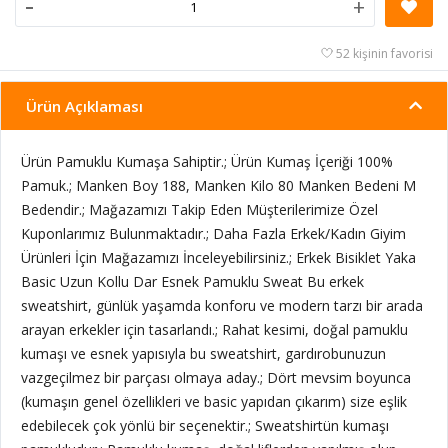
-
+
52 kişinin favorisi
Ürün Açıklaması
Ürün Pamuklu Kumaşa Sahiptir.; Ürün Kumaş İçeriği 100%
Pamuk.; Manken Boy 188, Manken Kilo 80 Manken Bedeni M
Bedendir.; Mağazamızı Takip Eden Müşterilerimize Özel
Kuponlarımız Bulunmaktadır.; Daha Fazla Erkek/Kadın Giyim
Ürünleri İçin Mağazamızı İnceleyebilirsiniz.; Erkek Bisiklet Yaka
Basic Uzun Kollu Dar Esnek Pamuklu Sweat Bu erkek
sweatshirt, günlük yaşamda konforu ve modern tarzı bir arada
arayan erkekler için tasarlandı.; Rahat kesimi, doğal pamuklu
kumaşı ve esnek yapısıyla bu sweatshirt, gardırobunuzun
vazgeçilmez bir parçası olmaya aday.; Dört mevsim boyunca
(kumaşın genel özellikleri ve basic yapıdan çıkarım) size eşlik
edebilecek çok yönlü bir seçenektir.; Sweatshirtün kumaşı