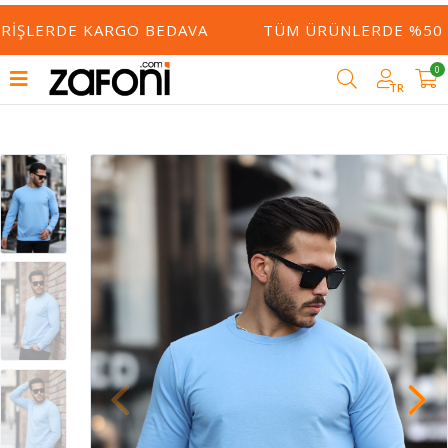
RIŞLERDE KARGO BEDAVA
TÜM ÜRÜNLERDE %50 YE
0
TR