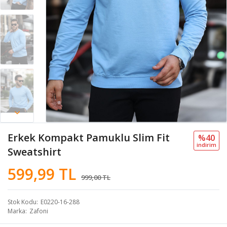
Erkek Kompakt Pamuklu Slim Fit
%40
i̇ndi̇ri̇m
Sweatshirt
599,99 TL
999,00 TL
Stok Kodu
E0220-16-288
Marka
Zafoni