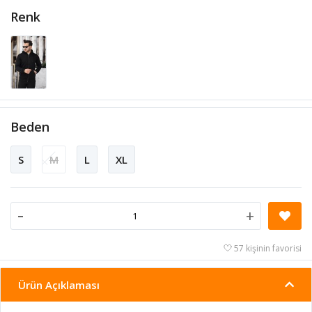
Renk
Beden
S
M
L
XL
-
+
57 kişinin favorisi
Ürün Açıklaması