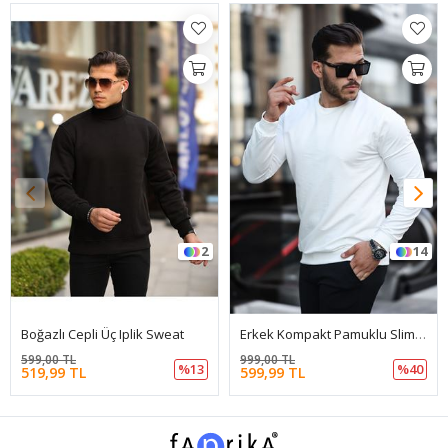
2
14
Boğazlı Cepli Üç Iplik Sweat
Erkek Kompakt Pamuklu Slim Fit Sweatshirt
599,00 TL
999,00 TL
%13
%40
519,99 TL
599,99 TL