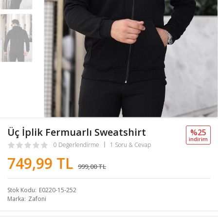
Üç İplik Fermuarlı Sweatshirt
%25
i̇ndi̇ri̇m
0 Değerlendirme
1 Soru & Cevap
749,99 TL
999,00 TL
Stok Kodu
E0220-15-252
Marka
Zafoni