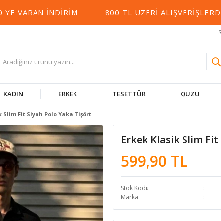
 VARAN İNDIRIM
800 TL ÜZERI ALIŞVERIŞLERDE 
S
KADIN
ERKEK
TESETTÜR
QUZU
k Slim Fit Siyah Polo Yaka Tişört
Erkek Klasik Slim Fit
599,90 TL
Stok Kodu
Marka