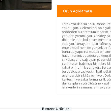
Ürün Açıklaması
Erkek Yazlık Kısa Kollu Rahat P
Yaka Tişört. Geleneksel polo yaka
reddeden bu premium tasarım, er
yeniden yorumluyor. Gövdeyi s
dökümle inen bol kesim mimarisi,
indiriyor. Detaylarındaki rafine iş
entelektüel hem de yüksek bir fas
bunaltıcı yapısına mutlak bir sın
hatları teninizde adeta yokmuş i
sirkülasyonu sağlayan gözenekli
serin tutan bağımsız bir mikro-kl
rahat bir hafiflik sunuyor.; Şortl
bu basic parça, keskin hatlı dökü
avangart bir şıklığa evriliyor. 
kalitesini ve yaka formunu ilk g
dar kalıpların gürültüsüne kapıl
isteyenlerin zamansız imza yatırı
Benzer Ürünler