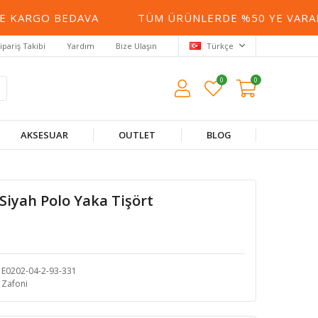
KARGO BEDAVA
TÜM ÜRÜNLERDE %50 YE VARAN İ
ipariş Takibi
Yardım
Bize Ulaşın
Türkçe
0
0
AKSESUAR
OUTLET
BLOG
 Siyah Polo Yaka Tişört
E0202-04-2-93-331
Zafoni