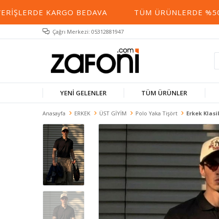
RIŞLERDE KARGO BEDAVA
TÜM ÜRÜNLERDE %50 YE
Çağrı Merkezi: 05312881947
YENİ GELENLER
TÜM ÜRÜNLER
Anasayfa
ERKEK
ÜST GİYİM
Polo Yaka Tişört
Erkek Klasi