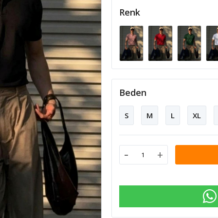
Renk
Beden
S
M
L
XL
-
+