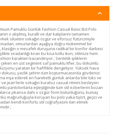
remium Pamuklu Günlük Fashion Casual Basic Bol Polo
nın o alışılmış, kurallı ve dar kalıplarını tamamen
kek silüetini sokağın özgür ve eforsuz fütürizmiyle
ıkmadan, omuzlardan aşağıya doğru mükemmel bir
 klasiğin o mesafeli duruşuna radikal bir konfor darbesi
çilikle sıradanlığı kıran bu kısa kollu ikon, stilinize hem
hion karakteri kazandırıyor.; Sentetik ipliklerin
ır çeken en üst segment saf pamuklu lifler, bu dökümlü
llüzyonu yaratan bir hafiflikle dengeliyor. Yüksek hava
 dokusu, yazlık şehrin tüm koşturmacasında gövdenizi
ima inşa ederek en hareketli günlük anlarda bile lüks ve
ar ve jean'lerle sokağın kuralsız casual ritmini besleyen
mlü pantolonlarla eşleştiğinde tüm stil ezberlerini bozan
Defalarca yıkansa dahi o özgür form bütünlüğünü, kumaş
ünkü mağrurluğuyla koruyan bu polo yaka tişört, geçici ve
madan kendi konforlu stil coğrafyasını ilan etmek
mıdır.;