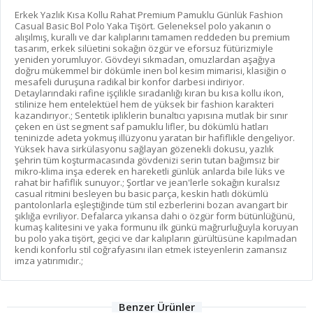
Erkek Yazlık Kısa Kollu Rahat Premium Pamuklu Günlük Fashion
Casual Basic Bol Polo Yaka Tişört. Geleneksel polo yakanın o
alışılmış, kurallı ve dar kalıplarını tamamen reddeden bu premium
tasarım, erkek silüetini sokağın özgür ve eforsuz fütürizmiyle
yeniden yorumluyor. Gövdeyi sıkmadan, omuzlardan aşağıya
doğru mükemmel bir dökümle inen bol kesim mimarisi, klasiğin o
mesafeli duruşuna radikal bir konfor darbesi indiriyor.
Detaylarındaki rafine işçilikle sıradanlığı kıran bu kısa kollu ikon,
stilinize hem entelektüel hem de yüksek bir fashion karakteri
kazandırıyor.; Sentetik ipliklerin bunaltıcı yapısına mutlak bir sınır
çeken en üst segment saf pamuklu lifler, bu dökümlü hatları
teninizde adeta yokmuş illüzyonu yaratan bir hafiflikle dengeliyor.
Yüksek hava sirkülasyonu sağlayan gözenekli dokusu, yazlık
şehrin tüm koşturmacasında gövdenizi serin tutan bağımsız bir
mikro-klima inşa ederek en hareketli günlük anlarda bile lüks ve
rahat bir hafiflik sunuyor.; Şortlar ve jean'lerle sokağın kuralsız
casual ritmini besleyen bu basic parça, keskin hatlı dökümlü
pantolonlarla eşleştiğinde tüm stil ezberlerini bozan avangart bir
şıklığa evriliyor. Defalarca yıkansa dahi o özgür form bütünlüğünü,
kumaş kalitesini ve yaka formunu ilk günkü mağrurluğuyla koruyan
bu polo yaka tişört, geçici ve dar kalıpların gürültüsüne kapılmadan
kendi konforlu stil coğrafyasını ilan etmek isteyenlerin zamansız
imza yatırımıdır.;
Benzer Ürünler