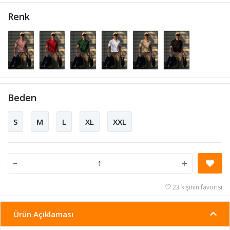
Renk
Beden
S
M
L
XL
XXL
-
+
23 kişinin favorisi
Ürün Açıklaması