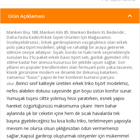
Ürün Açıklaması
Manken Boy 188, Manken Kilo 85, Manken Bedeni XL Bedendir.;
Daha Fazla Kadın/Erkek Giyim Ürünleri İçin Mağazamızı
İnceleyebilirsiniz.; Erkek gardıroplarının vazgeçilmezi olan erkek
polo yaka tişört modelleri, şıklığı ve rahatlığı bir araya getirerek
stilinize seviye atlatıyor. Siyah, bordo ve haki renk seçenekleriyle
sunulan bu 3'lü paket erkek basic tişört seti, günlük giyimden ofis
stiline kadar her anınıza kusursuz bir şekilde uyum sağlar. Son
yılların en popüler trendlerinden olan fermuarlı polo yaka tasarımı,
klasik görünüme modern ve dinamik bir dokunuş katarken,
zamansız "basic" yapısı ile her kombinin kurtarıcı parçası
Birinci sınıf kaliteyle üretilen erkek triko tişört modelimiz,
olur.;
nefes alabilen dokusu sayesinde gün boyu üstün konfor sunar.
Yumuşak tuşesi ciltte yokmuş hissi yaratırken, esnek yapısı
hareket özgürlüğünüzü maksimuma çıkarır. Hem bahar
aylarında şık bir ceketin içine hem de sıcak havalarda tek
başına giyebileceğiniz bu kısa kollu triko, terletmeyen yapısıyla
mevsim ne olursa olsun şıklığınızdan ödün vermemenizi
sağlar.;
Kapsül gardırop oluşturmak isteyenler için mükemmel