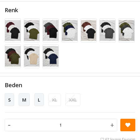
Renk
Beden
S
M
L
XL
XXL
-
+
67 kişinin favorisi