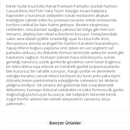
Erkek Yazlık Kısa Kollu Rahat Premium Pamuklu Günlük Fashion
Casual Basic Bol Polo Yaka Tişört. Klasiğin insanı kalıplara
hapseden o kurumsal ciddiyetini sokak modasının akışkan
estetiğiyle sabote eden bu premium tasarım, erkek modasında
konforu radikal bir lüks haline getiriyor. Bedeni sıkıştırmayı
reddeden, omuzlardan aşağıya çabasız bir dalga gibi inen bol
mimarisi, alışılmış tüm silüet ezberlerini bozuyor. Detaylarındaki
sakin ama iddialı işçilikle sıradanlığı aşan bu kısa kollu ikon,
duruşunuza anında avangart bir fashion karakteri kazandırıyor.;
Yapay liflerin boğucu yapısına sınır çeken en üst segment saf
pamuklu dokusu, bu dökümlü formun teninizde adeta bir esinti gibi
kaymasını sağlıyor. Kumaşın yüksek hava sirkülasyonu sunan
genetiği, kavurucu yazlık günlerde gövdenizi serin tutan bağımsız
bir mikro-klima inşa ederek en hareketli günlük koşturmacalarda
bile kusursuz bir rahatlık sunuyor.; Kargo şortlar ve denimlerle
sokağın kuralsız casual ritmini besleyen bu basic polo yaka tişört,
dökümlü keten pantolonlarla eşleştiğinde zahmetsiz bir Akdeniz
şıklığına evriliyor. Sık yıkama döngülerinde bile o karakteristik
dökümünü, kumaşın dokusal sadakatini ve yaka formunu ilk günkü
mağrurluğuyla koruyan bu parça, dar kalıpların ötesinde kendi
özgür konfor alanını ilan etmek isteyenlerin zamansız imza
yatırımıdır.;
Benzer Ürünler