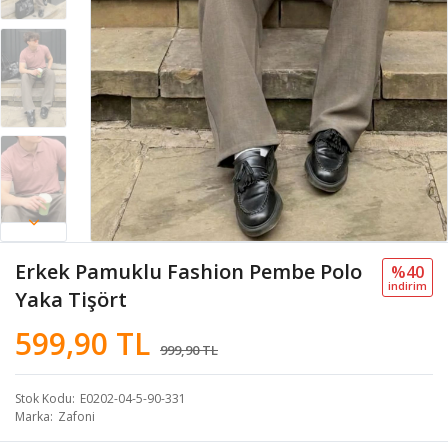
Erkek Pamuklu Fashion Pembe Polo
%40
i̇ndi̇ri̇m
Yaka Tişört
599,90 TL
999,90 TL
Stok Kodu
E0202-04-5-90-331
Marka
Zafoni