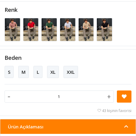
Renk
Beden
S
M
L
XL
XXL
-
+
43 kişinin favorisi
Ürün Açıklaması