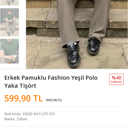
Erkek Pamuklu Fashion Yeşil Polo
%40
i̇ndi̇ri̇m
Yaka Tişört
599,90 TL
999,90 TL
Stok Kodu
E0202-04-5-275-331
Marka
Zafoni