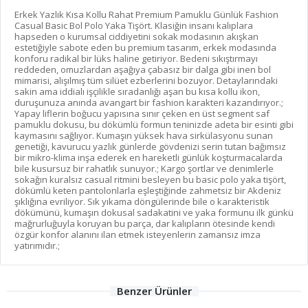
Erkek Yazlık Kısa Kollu Rahat Premium Pamuklu Günlük Fashion
Casual Basic Bol Polo Yaka Tişört. Klasiğin insanı kalıplara
hapseden o kurumsal ciddiyetini sokak modasının akışkan
estetiğiyle sabote eden bu premium tasarım, erkek modasında
konforu radikal bir lüks haline getiriyor. Bedeni sıkıştırmayı
reddeden, omuzlardan aşağıya çabasız bir dalga gibi inen bol
mimarisi, alışılmış tüm silüet ezberlerini bozuyor. Detaylarındaki
sakin ama iddialı işçilikle sıradanlığı aşan bu kısa kollu ikon,
duruşunuza anında avangart bir fashion karakteri kazandırıyor.;
Yapay liflerin boğucu yapısına sınır çeken en üst segment saf
pamuklu dokusu, bu dökümlü formun teninizde adeta bir esinti gibi
kaymasını sağlıyor. Kumaşın yüksek hava sirkülasyonu sunan
genetiği, kavurucu yazlık günlerde gövdenizi serin tutan bağımsız
bir mikro-klima inşa ederek en hareketli günlük koşturmacalarda
bile kusursuz bir rahatlık sunuyor.; Kargo şortlar ve denimlerle
sokağın kuralsız casual ritmini besleyen bu basic polo yaka tişört,
dökümlü keten pantolonlarla eşleştiğinde zahmetsiz bir Akdeniz
şıklığına evriliyor. Sık yıkama döngülerinde bile o karakteristik
dökümünü, kumaşın dokusal sadakatini ve yaka formunu ilk günkü
mağrurluğuyla koruyan bu parça, dar kalıpların ötesinde kendi
özgür konfor alanını ilan etmek isteyenlerin zamansız imza
yatırımıdır.;
Benzer Ürünler