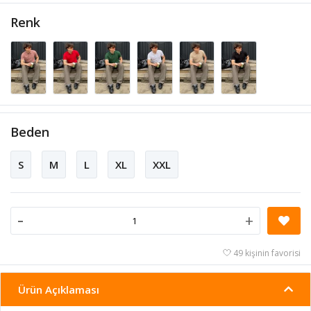
Renk
Beden
S
M
L
XL
XXL
-
+
49 kişinin favorisi
Ürün Açıklaması