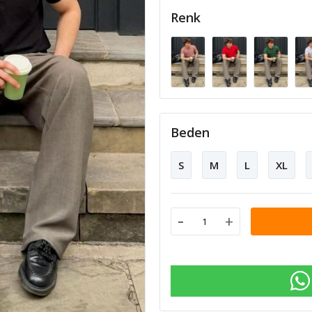
Renk
Beden
S
M
L
XL
-
+