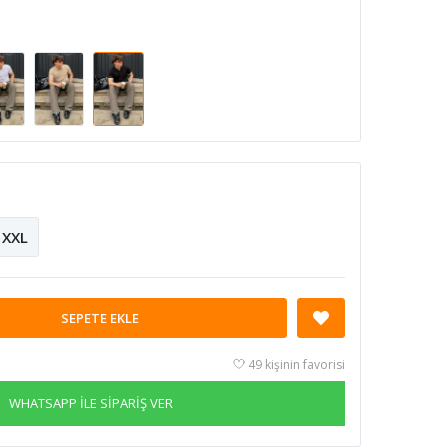
XXL
SEPETE EKLE
49 kişinin favorisi
WHATSAPP İLE SİPARİŞ VER