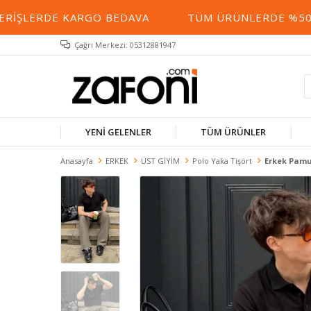
IŞLERDE KARGO BEDAVA
TÜM ÜRÜNLERDE %50 YE 
Çağrı Merkezi: 05312881947
YENİ GELENLER
TÜM ÜRÜNLER
Anasayfa
ERKEK
ÜST GİYİM
Polo Yaka Tişört
Erkek Pamu