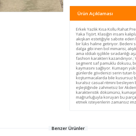
Ürün Açıklaması
Erkek Yazlık Kısa Kollu Rahat P
Yaka Tişört. Klasiğin insanı kal
akışkan estetiğiyle sabote eden
bir lüks haline getiriyor. Bedeni
dalga gibi inen bol mimarisi, alış
ama iddialı işçilikle sıradanlığı
fashion karakteri kazandırıyor.; 
segment saf pamuklu dokusu, bu 
kaymasını sağlıyor. Kumaşın yük
günlerde gövdenizi serin tutan b
koşturmacalarda bile kusursuz bi
kuralsız casual ritmini besleyen
eşleştiğinde zahmetsiz bir Akdeni
karakteristik dökümünü, kumaşın
mağrurluğuyla koruyan bu parça, 
etmek isteyenlerin zamansız imza 
Benzer Ürünler