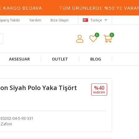
KARGO BEDAVA
TÜM ÜRÜNLERDE %50 YE VARAN İN
ipariş Takibi
Yardım
Bize Ulaşın
Türkçe
0
0
AKSESUAR
OUTLET
BLOG
on Siyah Polo Yaka Tişört
%40
i̇ndi̇ri̇m
E0202-04-5-93-331
Zafoni