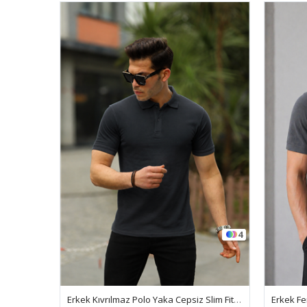
4
10
Erkek Kıvrılmaz Polo Yaka Cepsiz Slim Fit Dar Kesim Düz T-Shirt
Erkek Fermuarlı Dar Basic Triko Füme Polo Yaka Tişört