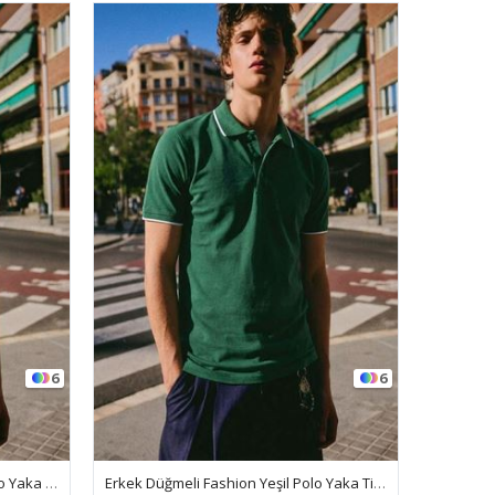
6
10
Erkek Düğmeli Fashion Yeşil Polo Yaka Tişört
3 Adet Erkek Basic Triko Fermuarlı Polo Yaka Tişört