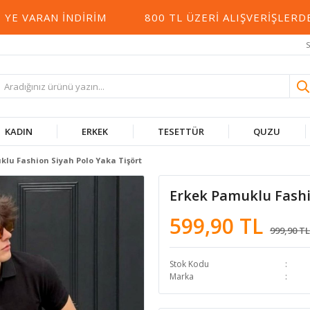
VARAN İNDIRIM
800 TL ÜZERI ALIŞVERIŞLERDE 
S
KADIN
ERKEK
TESETTÜR
QUZU
klu Fashion Siyah Polo Yaka Tişört
Erkek Pamuklu Fashi
599,90 TL
999,90 TL
Stok Kodu
Marka