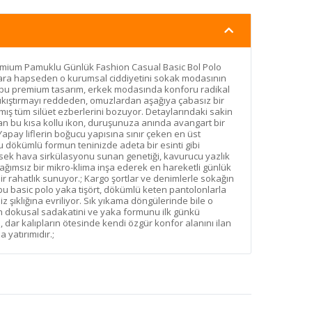
remium Pamuklu Günlük Fashion Casual Basic Bol Polo
ıplara hapseden o kurumsal ciddiyetini sokak modasının
 bu premium tasarım, erkek modasında konforu radikal
 sıkıştırmayı reddeden, omuzlardan aşağıya çabasız bir
ılmış tüm silüet ezberlerini bozuyor. Detaylarındaki sakin
 aşan bu kısa kollu ikon, duruşunuza anında avangart bir
Yapay liflerin boğucu yapısına sınır çeken en üst
dökümlü formun teninizde adeta bir esinti gibi
sek hava sirkülasyonu sunan genetiği, kavurucu yazlık
ağımsız bir mikro-klima inşa ederek en hareketli günlük
r rahatlık sunuyor.; Kargo şortlar ve denimlerle sokağın
 bu basic polo yaka tişört, dökümlü keten pantolonlarla
z şıklığına evriliyor. Sık yıkama döngülerinde bile o
 dokusal sadakatini ve yaka formunu ilk günkü
dar kalıpların ötesinde kendi özgür konfor alanını ilan
yatırımıdır.;