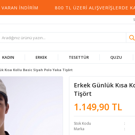
N İNDIRIM
800 TL ÜZERI ALIŞVERIŞLERDE KARG
S
KADIN
ERKEK
TESETTÜR
QUZU
k Kısa Kollu Basic Siyah Polo Yaka Tişört
Erkek Günlük Kısa Ko
Tişört
1.149,90 TL
Stok Kodu
Marka