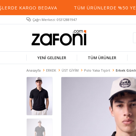
RDE KARGO BEDAVA
TÜM ÜRÜNLERDE %50 YE VARA
Çağrı Merkezi: 05312881947
YENİ GELENLER
TÜM ÜRÜNLER
Anasayfa
ERKEK
ÜST GİYİM
Polo Yaka Tişört
Erkek Günlü