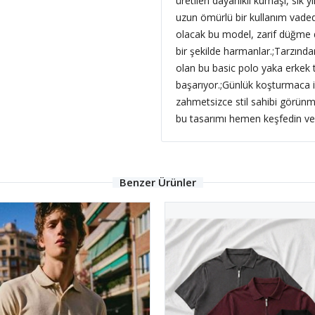
üretilen dayanıklı kumaşı, sık 
uzun ömürlü bir kullanım vadede
olacak bu model, zarif düğme de
bir şekilde harmanlar.;Tarzınd
olan bu basic polo yaka erkek 
başarıyor.;Günlük koşturmaca 
zahmetsizce stil sahibi görünme
bu tasarımı hemen keşfedin ve şı
Benzer Ürünler