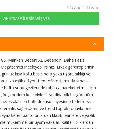
36 kişinin favorisi
WHATSAPP İLE SİPARİŞ VER
85, Manken Bedeni XL Bedendir.; Daha Fazla
 Mağazamızı İnceleyebilirsiniz.; Erkek gardıroplarının
ünlük kısa kollu basic polo yaka tişört, şıklığı ve
er anınıza eşlik ediyor. Hem ofis ortamında smart-
e hafta sonu gezilerinde rahatça hareket etmek için
tişört, modern kesimiyle fit ve dinamik bir görünüm
a nefes alabilen hafif dokusu sayesinde terletmez,
erahlık sağlar.;Zarif ve trend toprak tonuyla öne
, beyaz keten pantolonlardan klasik jeanlere ve yazlık
yimle mükemmel bir uyum yakalar. Kaliteli ipliklerden