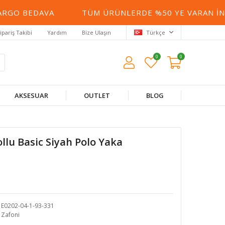
O BEDAVA
TÜM ÜRÜNLERDE %50 YE VARAN İNDIRI
ipariş Takibi
Yardım
Bize Ulaşın
Türkçe
0
0
AKSESUAR
OUTLET
BLOG
llu Basic Siyah Polo Yaka
E0202-04-1-93-331
Zafoni