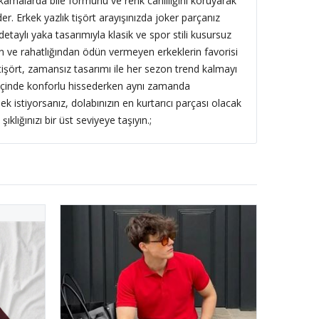
yıkamalarda bile formunu ve renk canlılığını koruyarak
r. Erkek yazlık tişört arayışınızda joker parçanız
taylı yaka tasarımıyla klasik ve spor stili kusursuz
an ve rahatlığından ödün vermeyen erkeklerin favorisi
tişört, zamansız tasarımı ile her sezon trend kalmayı
içinde konforlu hissederken aynı zamanda
k istiyorsanız, dolabınızın en kurtarıcı parçası olacak
klığınızı bir üst seviyeye taşıyın.;