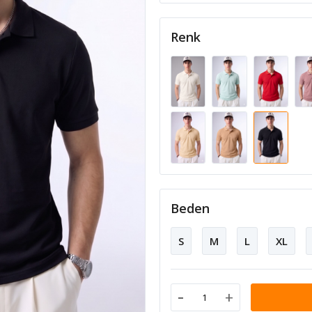
Renk
Beden
S
M
L
XL
-
+