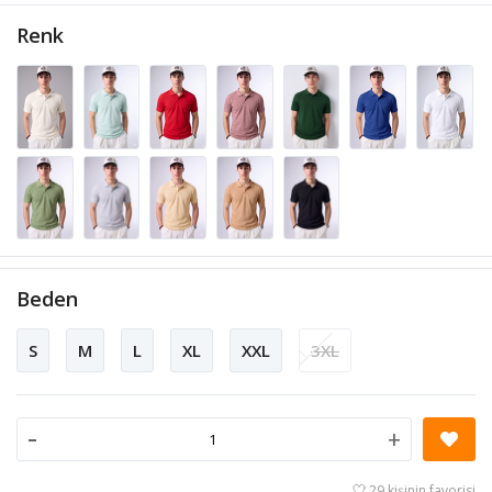
Renk
Beden
S
M
L
XL
XXL
3XL
-
+
29 kişinin favorisi