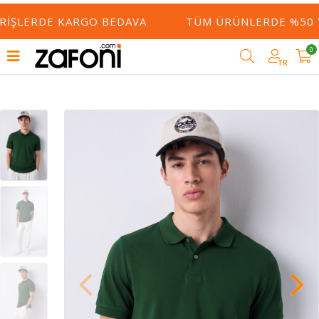
RIŞLERDE KARGO BEDAVA
TÜM ÜRÜNLERDE %50 YE
0
TR