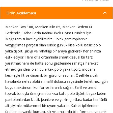
Ürün Açıklaması
Manken Boy 188, Manken Kilo 85, Manken Bedeni XL
Bedendir.; Daha Fazla Kadın/Erkek Giyim Ürünleri İçin
Mağazamızı İnceleyebilirsiniz.; Erkek gardıroplarının
vazgeçilmez parçası olan erkek günlük kısa kollu basic polo
yaka tişört, şıklığı ve rahatlığı bir araya getirerek her anınıza
eşlik ediyor. Hem ofis ortamında smart-casual bir tarz
yaratmak hem de hafta sonu gezilerinde rahatça hareket
etmek için ideal olan bu erkek polo yaka tişört, modern
kesimiyle fit ve dinamik bir görünüm sunar. Özellikle sıcak
havalarda nefes alabilen hafif dokusu sayesinde terletmez, gün
boyu maksimum konfor ve ferahlık sağlar.;Zarif ve trend
toprak tonuyla öne çıkan bu kısa kollu polo tişört, beyaz keten
pantolonlardan klasik jeanlere ve yazlık şortlara kadar her türlü
alt giyimle mükemmel bir uyum yakalar. Kaliteli ipliklerden
üretilen dayanıklı kumaşı, sık yıkamalarda bile formunu ve renk