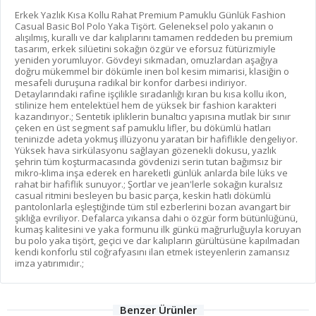
Erkek Yazlık Kısa Kollu Rahat Premium Pamuklu Günlük Fashion
Casual Basic Bol Polo Yaka Tişört. Geleneksel polo yakanın o
alışılmış, kurallı ve dar kalıplarını tamamen reddeden bu premium
tasarım, erkek silüetini sokağın özgür ve eforsuz fütürizmiyle
yeniden yorumluyor. Gövdeyi sıkmadan, omuzlardan aşağıya
doğru mükemmel bir dökümle inen bol kesim mimarisi, klasiğin o
mesafeli duruşuna radikal bir konfor darbesi indiriyor.
Detaylarındaki rafine işçilikle sıradanlığı kıran bu kısa kollu ikon,
stilinize hem entelektüel hem de yüksek bir fashion karakteri
kazandırıyor.; Sentetik ipliklerin bunaltıcı yapısına mutlak bir sınır
çeken en üst segment saf pamuklu lifler, bu dökümlü hatları
teninizde adeta yokmuş illüzyonu yaratan bir hafiflikle dengeliyor.
Yüksek hava sirkülasyonu sağlayan gözenekli dokusu, yazlık
şehrin tüm koşturmacasında gövdenizi serin tutan bağımsız bir
mikro-klima inşa ederek en hareketli günlük anlarda bile lüks ve
rahat bir hafiflik sunuyor.; Şortlar ve jean'lerle sokağın kuralsız
casual ritmini besleyen bu basic parça, keskin hatlı dökümlü
pantolonlarla eşleştiğinde tüm stil ezberlerini bozan avangart bir
şıklığa evriliyor. Defalarca yıkansa dahi o özgür form bütünlüğünü,
kumaş kalitesini ve yaka formunu ilk günkü mağrurluğuyla koruyan
bu polo yaka tişört, geçici ve dar kalıpların gürültüsüne kapılmadan
kendi konforlu stil coğrafyasını ilan etmek isteyenlerin zamansız
imza yatırımıdır.;
Benzer Ürünler