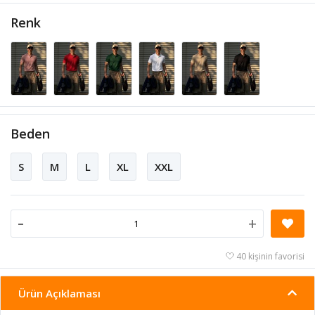
Renk
Beden
S
M
L
XL
XXL
-
+
40 kişinin favorisi
Ürün Açıklaması