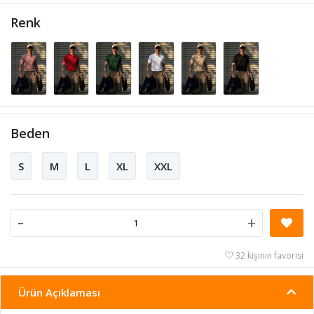
Renk
Beden
S
M
L
XL
XXL
-
+
32 kişinin favorisi
Ürün Açıklaması