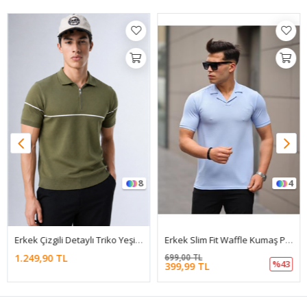
8
4
Erkek Çizgili Detaylı Triko Yeşil Polo Yaka Tişört
Erkek Slim Fit Waffle Kumaş Patlı ( V ) T-Shirt
1.249,90 TL
699,00 TL
%43
399,99 TL