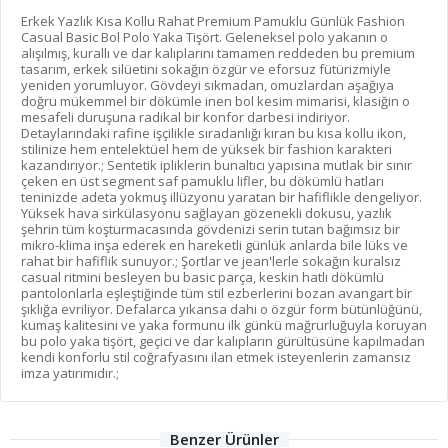
Erkek Yazlık Kısa Kollu Rahat Premium Pamuklu Günlük Fashion
Casual Basic Bol Polo Yaka Tişört. Geleneksel polo yakanın o
alışılmış, kurallı ve dar kalıplarını tamamen reddeden bu premium
tasarım, erkek silüetini sokağın özgür ve eforsuz fütürizmiyle
yeniden yorumluyor. Gövdeyi sıkmadan, omuzlardan aşağıya
doğru mükemmel bir dökümle inen bol kesim mimarisi, klasiğin o
mesafeli duruşuna radikal bir konfor darbesi indiriyor.
Detaylarındaki rafine işçilikle sıradanlığı kıran bu kısa kollu ikon,
stilinize hem entelektüel hem de yüksek bir fashion karakteri
kazandırıyor.; Sentetik ipliklerin bunaltıcı yapısına mutlak bir sınır
çeken en üst segment saf pamuklu lifler, bu dökümlü hatları
teninizde adeta yokmuş illüzyonu yaratan bir hafiflikle dengeliyor.
Yüksek hava sirkülasyonu sağlayan gözenekli dokusu, yazlık
şehrin tüm koşturmacasında gövdenizi serin tutan bağımsız bir
mikro-klima inşa ederek en hareketli günlük anlarda bile lüks ve
rahat bir hafiflik sunuyor.; Şortlar ve jean'lerle sokağın kuralsız
casual ritmini besleyen bu basic parça, keskin hatlı dökümlü
pantolonlarla eşleştiğinde tüm stil ezberlerini bozan avangart bir
şıklığa evriliyor. Defalarca yıkansa dahi o özgür form bütünlüğünü,
kumaş kalitesini ve yaka formunu ilk günkü mağrurluğuyla koruyan
bu polo yaka tişört, geçici ve dar kalıpların gürültüsüne kapılmadan
kendi konforlu stil coğrafyasını ilan etmek isteyenlerin zamansız
imza yatırımıdır.;
Benzer Ürünler