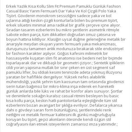
Erkek Yazlık Kısa Kollu Slim Fit Premium Pamuklu Günlük Fashion
Casual Basic Yarım Fermuarlı Dar Yaka Ve Kol Çizgili Polo Yaka
Tişört. Gövdenin monokrom sessizliğini sadece yaka ve kol
uçlarına attığı keskin çizgili konturlarla bölen bu premium tişört,
erkek silüetini minimal ama radikal bir grafik çerçeve içine alıyor.
Sıradan tasarım ezberlerini bu mikro şeritlerin asimetrik ritmiyle
sabote eden parça, tüm dikkatleri doğrudan omuz çatısına ve
boyun hattına kilitliyor. Klasiğin uysal düğme geleneğine metalik bir
anarşiyle meydan okuyan yarım fermuarlı yaka mekanizması,
duruşunuzu tamamen anlık modunuza bırakarak stile endüstriyel
bir fashion karakter aşılıyor. Göğüs kafesini milimetrik bir
hassasiyetle kuşatan slim fit anatomisi ise bedeni net bir biçimde
toparlayarak dar ve dikbaşlı bir geometri çiziyor.; Sentetik ipliklerin
cildi yoran yapısına mutlak bir sınır çeken en üst segment saf
pamuklu lifler, bu iddialı kesimi teninizde adeta yokmuş illüzyonu
yaratan bir hafiflikle dengeliyor. Yüksek nefes alabilirlik
mühendisliği, yazlık şehrin tüm kaosunun tam ortasında gövdenizi
serin tutan bağımsız bir mikro-klima inşa ederek en hareketli
günlük anlarda bile lüks ve rahat bir konfor alanı sunuyor. Şortlar
ve denimlerle sokağın kuralsız casual ritmini besleyen bu basic
kısa kollu parça, keskin hatlı pantolonlarla eşleştiğinde tüm stil
ezberlerini bozan avangart bir şıklığa evriliyor. Defalarca yıkansa
dahi o gövdeyi saran form bütünlüğünü, şeritlerindeki renk
netliğini ve metalik fermuar kalitesini ilk günkü mağrurluğuyla
koruyan bu tişört, geçici akımların ötesinde kendi özgün stil
coğrafyasını ilan etmek isteyenlerin zamansız imza yatırımıdır.;