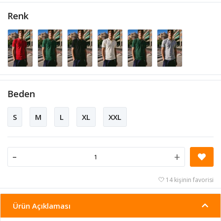
Renk
Beden
S
M
L
XL
XXL
-
+
14 kişinin favorisi
Ürün Açıklaması