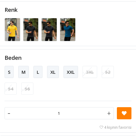
Renk
Beden
S
M
L
XL
XXL
3XL
52
54
56
-
+
4 kişinin favorisi