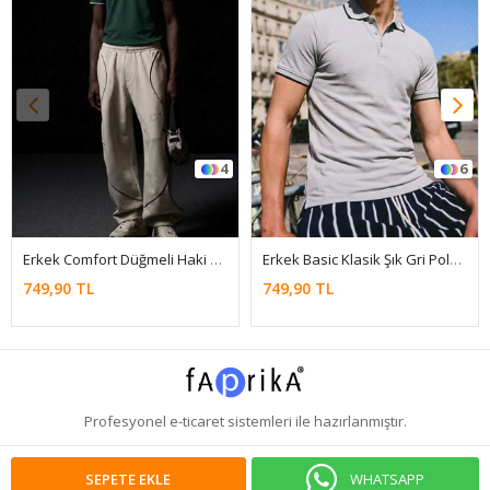
4
6
Erkek Comfort Düğmeli Haki Polo Yaka Tişört
Erkek Basic Klasik Şık Gri Polo Yaka Tişört
749,90 TL
749,90 TL
Profesyonel
e-ticaret
sistemleri ile hazırlanmıştır.
WHATSAPP
SEPETE EKLE