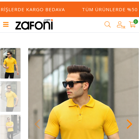
RIŞLERDE KARGO BEDAVA
TÜM ÜRÜNLERDE %50 YE
0
TR