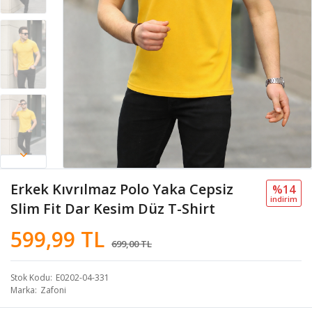
Erkek Kıvrılmaz Polo Yaka Cepsiz
%14
i̇ndi̇ri̇m
Slim Fit Dar Kesim Düz T-Shirt
599,99 TL
699,00 TL
Stok Kodu
E0202-04-331
Marka
Zafoni