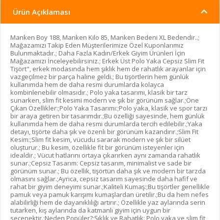
Ürün Açıklaması
Manken Boy 188, Manken Kilo 85, Manken Bedeni XL Bedendir..;
Mağazamızı Takip Eden Müşterilerimize Özel Kuponlarımız
Bulunmaktadır.; Daha Fazla Kadın/Erkek Giyim Ürünleri İçin
Mağazamızı İnceleyebilirsiniz.; Erkek Üst Polo Yaka Cepsiz Slim Fit
Tişört", erkek modasında hem şıklık hem de rahatlık arayanlar için
vazgeçilmez bir parça haline geldi.; Bu tişörtlerin hem günlük
kullanımda hem de daha resmi durumlarda kolayca
kombinlenebilir olmasıdır.; Polo yaka tasarımı, klasik bir tarz
sunarken, slim fit kesimi modern ve şık bir görünüm sağlar.;Öne
Çıkan Özellikler:;Polo Yaka Tasarımı:;Polo yaka, klasik ve spor tarzı
bir araya getiren bir tasarımdır.;Bu özelliği sayesinde, hem günlük
kullanımda hem de daha resmi durumlarda tercih edilebilir.;Yaka
detayı, tişörte daha şık ve özenli bir görünüm kazandırır.;Slim Fit
Kesim:;Slim fit kesim, vücudu sararak modern ve şık bir silüet
oluşturur.; Bu kesim, özellikle fit bir görünüm isteyenler için
idealdir.; Vücut hatlarını ortaya çıkarırken aynı zamanda rahatlık
sunar.;Cepsiz Tasarım: Cepsiz tasarım, minimalist ve sade bir
görünüm sunar.; Bu özellik, tişörtün daha şık ve modern bir tarzda
olmasını sağlar.;Ayrıca, cepsiz tasarım sayesinde daha hafif ve
rahat bir giyim deneyimi sunar.;Kaliteli Kumaş:;Bu tişörtler genellikle
pamuk veya pamuk karışımı kumaşlardan üretilir.;Bu da hem nefes
alabilirliği hem de dayanıklılığı artırır.; Özellikle yaz aylarında serin
tutarken, kış aylarında da katmanlı giyim için uygun bir
seçenektir.;Neden Popüler?;Şıklık ve Rahatlık: Polo yaka ve slim fit