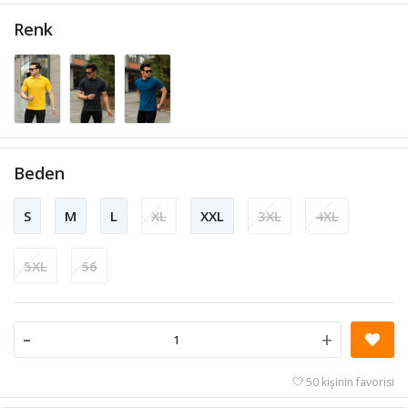
Renk
Beden
S
M
L
XL
XXL
3XL
4XL
5XL
56
-
+
50 kişinin favorisi