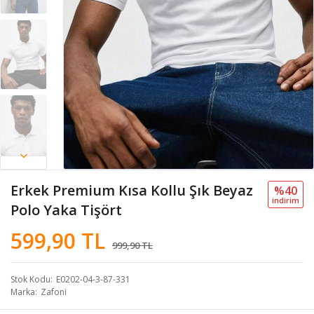
Erkek Premium Kısa Kollu Şık Beyaz
%40
i̇ndi̇ri̇m
Polo Yaka Tişört
599,90 TL
999,90 TL
Stok Kodu
E0202-04-3-87-331
Marka
Zafoni