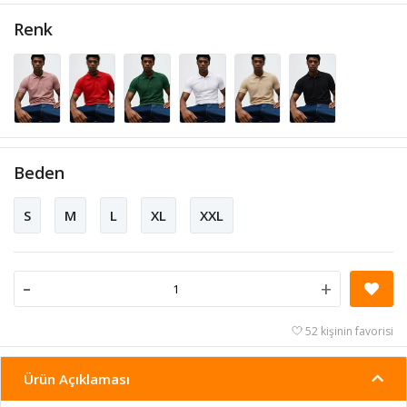
Renk
Beden
S
M
L
XL
XXL
-
+
52 kişinin favorisi
Ürün Açıklaması