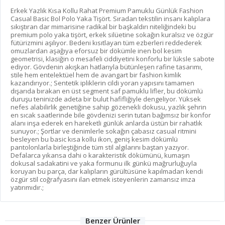
Erkek Yazlık Kısa Kollu Rahat Premium Pamuklu Günlük Fashion
Casual Basic Bol Polo Yaka Tişört. Sıradan tekstilin insanı kalıplara
sıkıştıran dar mimarisine radikal bir başkaldırı niteliğindeki bu
premium polo yaka tişört, erkek silüetine sokağın kuralsız ve özgür
fütürizmini aşılıyor. Bedeni kısıtlayan tüm ezberleri reddederek
omuzlardan aşağıya eforsuz bir dökümle inen bol kesim
geometrisi, klasiğin o mesafeli ciddiyetini konforlu bir lüksle sabote
ediyor. Gövdenin akışkan hatlarıyla bütünleşen rafine tasarımı,
stile hem entelektüel hem de avangart bir fashion kimlik
kazandırıyor.; Sentetik ipliklerin cildi yoran yapısını tamamen
dışarıda bırakan en üst segment saf pamuklu lifler, bu dökümlü
duruşu teninizde adeta bir bulut hafifliğiyle dengeliyor. Yüksek
nefes alabilirlik genetiğine sahip gözenekli dokusu, yazlık şehrin
en sıcak saatlerinde bile gövdenizi serin tutan bağımsız bir konfor
alanı inşa ederek en hareketli günlük anlarda üstün bir rahatlık
sunuyor.; Şortlar ve denimlerle sokağın çabasız casual ritmini
besleyen bu basic kısa kollu ikon, geniş kesim dökümlü
pantolonlarla birleştiğinde tüm stil algılarını baştan yazıyor.
Defalarca yıkansa dahi o karakteristik dökümünü, kumaşın
dokusal sadakatini ve yaka formunu ilk günkü mağrurluğuyla
koruyan bu parça, dar kalıpların gürültüsüne kapılmadan kendi
özgür stil coğrafyasını ilan etmek isteyenlerin zamansız imza
yatırımıdır.;
Benzer Ürünler