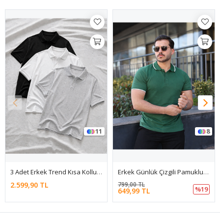
11
8
3 Adet Erkek Trend Kısa Kollu Basic Polo Yaka Tişört
Erkek Günlük Çizgili Pamuklu Yeşil Polo Yaka Tişört
2.599,90 TL
799,00 TL
%19
649,99 TL