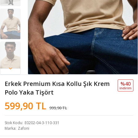
Erkek Premium Kısa Kollu Şık Krem
%40
i̇ndi̇ri̇m
Polo Yaka Tişört
599,90 TL
999,90 TL
Stok Kodu
E0202-04-3-110-331
Marka
Zafoni