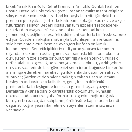
Erkek Yazlık Kısa Kollu Rahat Premium Pamuklu Günlük Fashion
Casual Basic Bol Polo Yaka Tişört. Sıradan tekstilin insanı kalıplara
sıkıştıran dar mimarisine radikal bir başkaldırı niteliğindeki bu
premium polo yaka tişört, erkek silüetine sokağın kuralsız ve özgür
fütürizmini aşılıyor. Bedeni kısıtlayan tüm ezberleri reddederek
omuzlardan aşağıya eforsuz bir dökümle inen bol kesim
geometrisi, klasiğin o mesafeli ciddiyetini konforlu bir lüksle sabote
ediyor. Gövdenin akışkan hatlarıyla bütünleşen rafine tasarımı,
stile hem entelektüel hem de avangart bir fashion kimlik
kazandırıyor.; Sentetik ipliklerin cildi yoran yapısını tamamen
dışarıda bırakan en üst segment saf pamuklu lifler, bu dökümlü
duruşu teninizde adeta bir bulut hafifliğiyle dengeliyor. Yüksek
nefes alabilirlik genetiğine sahip gözenekli dokusu, yazlık şehrin
en sıcak saatlerinde bile gövdenizi serin tutan bağımsız bir konfor
alanı inşa ederek en hareketli günlük anlarda üstün bir rahatlık
sunuyor.; Şortlar ve denimlerle sokağın çabasız casual ritmini
besleyen bu basic kısa kollu ikon, geniş kesim dökümlü
pantolonlarla birleştiğinde tüm stil algılarını baştan yazıyor.
Defalarca yıkansa dahi o karakteristik dökümünü, kumaşın
dokusal sadakatini ve yaka formunu ilk günkü mağrurluğuyla
koruyan bu parça, dar kalıpların gürültüsüne kapılmadan kendi
özgür stil coğrafyasını ilan etmek isteyenlerin zamansız imza
yatırımıdır.;
Benzer Ürünler