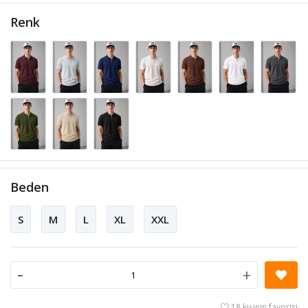
Renk
Beden
S
M
L
XL
XXL
-
+
18 kişinin favorisi