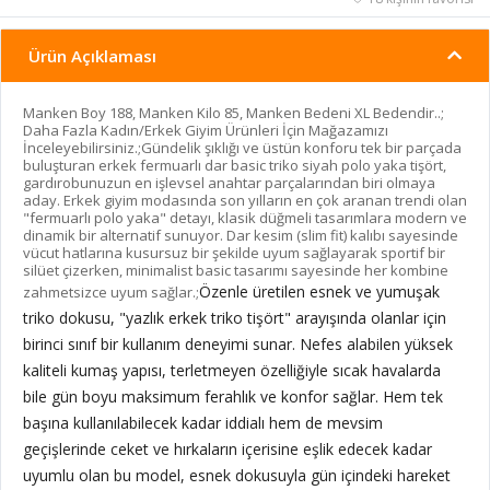
Ürün Açıklaması
Manken Boy 188, Manken Kilo 85, Manken Bedeni XL Bedendir..;
Daha Fazla Kadın/Erkek Giyim Ürünleri İçin Mağazamızı
İnceleyebilirsiniz.;Gündelik şıklığı ve üstün konforu tek bir parçada
buluşturan erkek fermuarlı dar basic triko siyah polo yaka tişört,
gardırobunuzun en işlevsel anahtar parçalarından biri olmaya
aday. Erkek giyim modasında son yılların en çok aranan trendi olan
"fermuarlı polo yaka" detayı, klasik düğmeli tasarımlara modern ve
dinamik bir alternatif sunuyor. Dar kesim (slim fit) kalıbı sayesinde
vücut hatlarına kusursuz bir şekilde uyum sağlayarak sportif bir
silüet çizerken, minimalist basic tasarımı sayesinde her kombine
Özenle üretilen esnek ve yumuşak
zahmetsizce uyum sağlar.;
triko dokusu, "yazlık erkek triko tişört" arayışında olanlar için
birinci sınıf bir kullanım deneyimi sunar. Nefes alabilen yüksek
kaliteli kumaş yapısı, terletmeyen özelliğiyle sıcak havalarda
bile gün boyu maksimum ferahlık ve konfor sağlar. Hem tek
başına kullanılabilecek kadar iddialı hem de mevsim
geçişlerinde ceket ve hırkaların içerisine eşlik edecek kadar
uyumlu olan bu model, esnek dokusuyla gün içindeki hareket