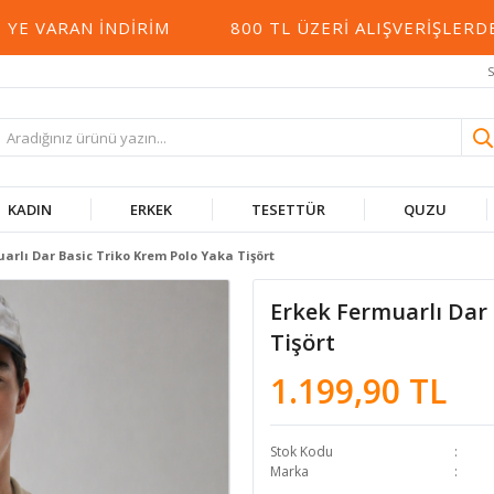
VARAN İNDIRIM
800 TL ÜZERI ALIŞVERIŞLERDE K
S
KADIN
ERKEK
TESETTÜR
QUZU
arlı Dar Basic Triko Krem Polo Yaka Tişört
Erkek Fermuarlı Dar
Tişört
1.199,90 TL
Stok Kodu
Marka