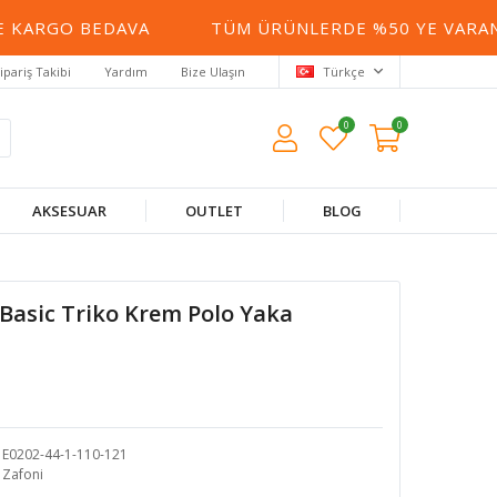
ARGO BEDAVA
TÜM ÜRÜNLERDE %50 YE VARAN İN
ipariş Takibi
Yardım
Bize Ulaşın
Türkçe
0
0
AKSESUAR
OUTLET
BLOG
 Basic Triko Krem Polo Yaka
E0202-44-1-110-121
Zafoni