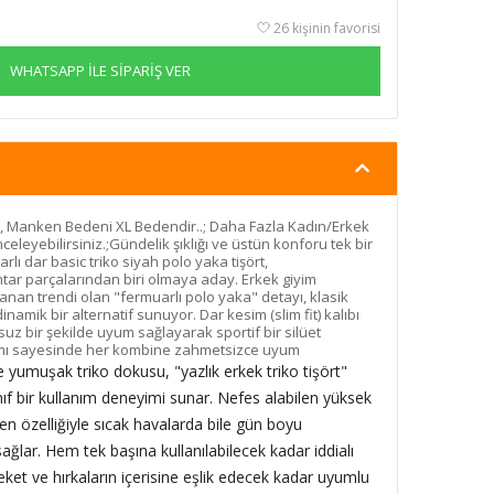
26 kişinin favorisi
WHATSAPP İLE SİPARİŞ VER
, Manken Bedeni XL Bedendir..; Daha Fazla Kadın/Erkek
celeyebilirsiniz.;Gündelik şıklığı ve üstün konforu tek bir
ı dar basic triko siyah polo yaka tişört,
tar parçalarından biri olmaya aday. Erkek giyim
anan trendi olan "fermuarlı polo yaka" detayı, klasik
amik bir alternatif sunuyor. Dar kesim (slim fit) kalıbı
uz bir şekilde uyum sağlayarak sportif bir silüet
rımı sayesinde her kombine zahmetsizce uyum
 yumuşak triko dokusu, "yazlık erkek triko tişört"
sınıf bir kullanım deneyimi sunar. Nefes alabilen yüksek
yen özelliğiyle sıcak havalarda bile gün boyu
ğlar. Hem tek başına kullanılabilecek kadar iddialı
et ve hırkaların içerisine eşlik edecek kadar uyumlu