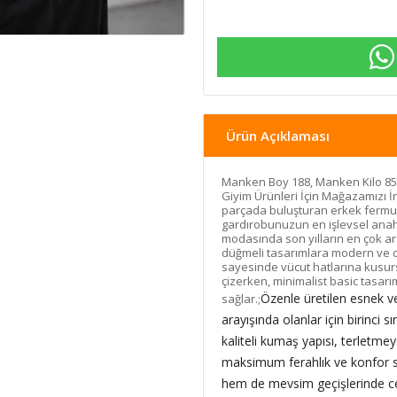
Ürün Açıklaması
Manken Boy 188, Manken Kilo 85
Giyim Ürünleri İçin Mağazamızı İn
parçada buluşturan erkek fermuarl
gardırobunuzun en işlevsel anah
modasında son yılların en çok ar
düğmeli tasarımlara modern ve din
sayesinde vücut hatlarına kusurs
çizerken, minimalist basic tasa
Özenle üretilen esnek ve
sağlar.;
arayışında olanlar için birinci 
kaliteli kumaş yapısı, terletme
maksimum ferahlık ve konfor sa
hem de mevsim geçişlerinde cek