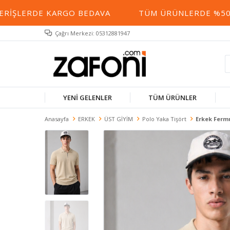
IŞLERDE KARGO BEDAVA
TÜM ÜRÜNLERDE %50 YE 
Çağrı Merkezi: 05312881947
YENİ GELENLER
TÜM ÜRÜNLER
Anasayfa
ERKEK
ÜST GİYİM
Polo Yaka Tişört
Erkek Fermu