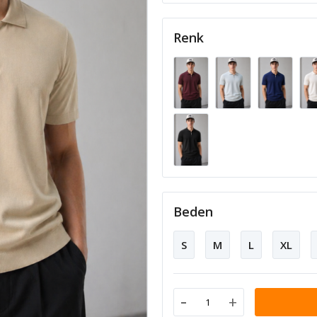
Renk
Beden
S
M
L
XL
-
+