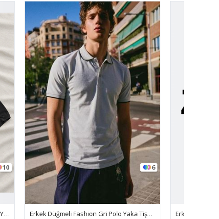
6
6
Erkek Düğmeli Fashion Gri Polo Yaka Tişört
Erkek Günlük Kısa Kollu Dar Yeşil Polo Yaka Tişört