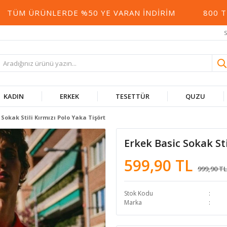
 ÜRÜNLERDE %50 YE VARAN İNDIRIM
800 TL ÜZ
S
KADIN
ERKEK
TESETTÜR
QUZU
 Sokak Stili Kırmızı Polo Yaka Tişört
Erkek Basic Sokak Sti
599,90 TL
999,90 TL
Stok Kodu
Marka