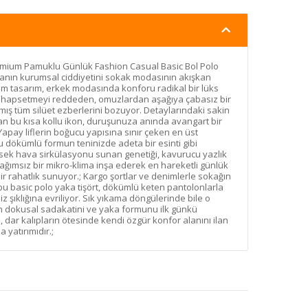
remium Pamuklu Günlük Fashion Casual Basic Bol Polo
kanın kurumsal ciddiyetini sokak modasının akışkan
um tasarım, erkek modasında konforu radikal bir lüks
ara hapsetmeyi reddeden, omuzlardan aşağıya çabasız bir
ılmış tüm silüet ezberlerini bozuyor. Detaylarındaki sakin
 aşan bu kısa kollu ikon, duruşunuza anında avangart bir
Yapay liflerin boğucu yapısına sınır çeken en üst
dökümlü formun teninizde adeta bir esinti gibi
sek hava sirkülasyonu sunan genetiği, kavurucu yazlık
ağımsız bir mikro-klima inşa ederek en hareketli günlük
r rahatlık sunuyor.; Kargo şortlar ve denimlerle sokağın
 bu basic polo yaka tişört, dökümlü keten pantolonlarla
z şıklığına evriliyor. Sık yıkama döngülerinde bile o
 dokusal sadakatini ve yaka formunu ilk günkü
dar kalıpların ötesinde kendi özgür konfor alanını ilan
yatırımıdır.;