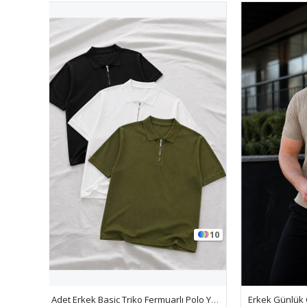
10
13
3 Adet Erkek Basic Triko Fermuarlı Polo Yaka Tişört
Erkek Günlük Çizgili S.Kahve Triko Polo Yaka Tişört