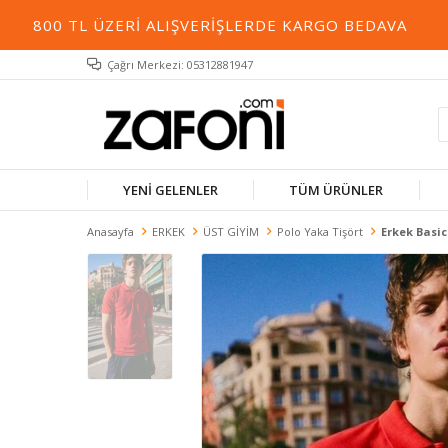
00 TL ÜZERI ALIŞVERIŞLERDE KARGO BEDAVA
TÜM
Çağrı Merkezi: 05312881947
YENİ GELENLER
TÜM ÜRÜNLER
Anasayfa
ERKEK
ÜST GİYİM
Polo Yaka Tişört
Erkek Basic