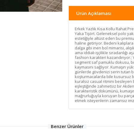
Ürün Açıklaması
Erkek Yazlık Kısa Kollu Rahat P
Yaka Tişört. Geleneksel polo ya
estetiğiyle altüst eden bu premi
haline getiriyor. Bedeni kalıpl
dalga gibi inen bol mimarisi, alış
ama iddialı işçilikle sıradanlığı
fashion karakteri kazandırıyor.; 
segment saf pamuklu dokusu, bu 
kaymasını sağlıyor. Kumaşın yük
günlerde gövdenizi serin tutan b
koşturmacalarda bile kusursuz bi
kuralsız casual ritmini besleyen
eşleştiğinde zahmetsiz bir Akdeni
karakteristik dökümünü, kumaşın
mağrurluğuyla koruyan bu parça, 
etmek isteyenlerin zamansız imza 
Benzer Ürünler