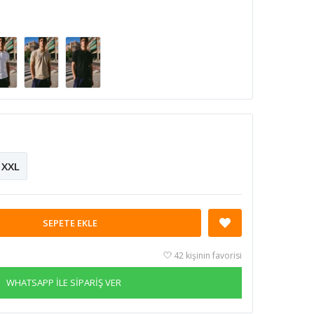
XXL
SEPETE EKLE
42 kişinin favorisi
WHATSAPP İLE SİPARİŞ VER