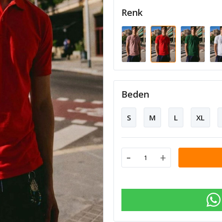
Renk
Beden
S
M
L
XL
-
+