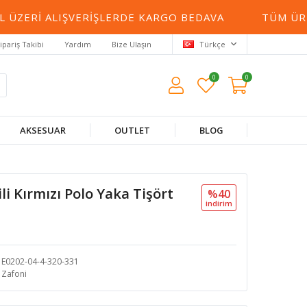
ERI ALIŞVERIŞLERDE KARGO BEDAVA
TÜM ÜRÜNLER
ipariş Takibi
Yardım
Bize Ulaşın
Türkçe
0
0
AKSESUAR
OUTLET
BLOG
li Kırmızı Polo Yaka Tişört
%40
i̇ndi̇ri̇m
E0202-04-4-320-331
Zafoni