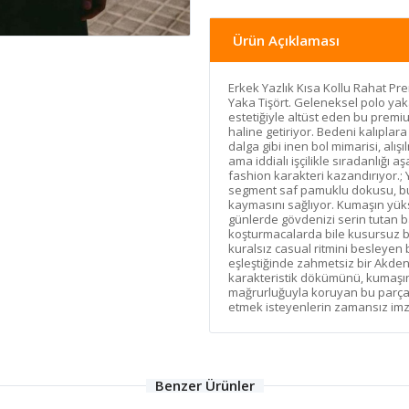
Ürün Açıklaması
Erkek Yazlık Kısa Kollu Rahat P
Yaka Tişört. Geleneksel polo ya
estetiğiyle altüst eden bu premi
haline getiriyor. Bedeni kalıpl
dalga gibi inen bol mimarisi, alış
ama iddialı işçilikle sıradanlığı
fashion karakteri kazandırıyor.; 
segment saf pamuklu dokusu, bu 
kaymasını sağlıyor. Kumaşın yük
günlerde gövdenizi serin tutan b
koşturmacalarda bile kusursuz bi
kuralsız casual ritmini besleyen
eşleştiğinde zahmetsiz bir Akdeni
karakteristik dökümünü, kumaşın
mağrurluğuyla koruyan bu parça, 
etmek isteyenlerin zamansız imza 
Benzer Ürünler