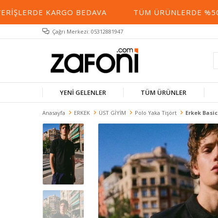
RIŞLERDE KARGO BEDAVA
TÜM ÜRÜNLERDE %50 YE
Çağrı Merkezi: 05312881947
YENİ GELENLER
TÜM ÜRÜNLER
Anasayfa
ERKEK
ÜST GİYİM
Polo Yaka Tişört
Erkek Basic