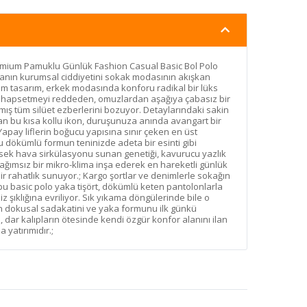
remium Pamuklu Günlük Fashion Casual Basic Bol Polo
kanın kurumsal ciddiyetini sokak modasının akışkan
um tasarım, erkek modasında konforu radikal bir lüks
ara hapsetmeyi reddeden, omuzlardan aşağıya çabasız bir
ılmış tüm silüet ezberlerini bozuyor. Detaylarındaki sakin
 aşan bu kısa kollu ikon, duruşunuza anında avangart bir
Yapay liflerin boğucu yapısına sınır çeken en üst
dökümlü formun teninizde adeta bir esinti gibi
sek hava sirkülasyonu sunan genetiği, kavurucu yazlık
ağımsız bir mikro-klima inşa ederek en hareketli günlük
r rahatlık sunuyor.; Kargo şortlar ve denimlerle sokağın
 bu basic polo yaka tişört, dökümlü keten pantolonlarla
z şıklığına evriliyor. Sık yıkama döngülerinde bile o
 dokusal sadakatini ve yaka formunu ilk günkü
dar kalıpların ötesinde kendi özgür konfor alanını ilan
yatırımıdır.;