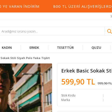
 VARAN İNDIRIM
800 TL ÜZERI ALIŞVERIŞLERDE 
S
KADIN
ERKEK
TESETTÜR
QUZU
 Sokak Stili Siyah Polo Yaka Tişört
Erkek Basic Sokak Sti
599,90 TL
999,90 TL
Stok Kodu
Marka