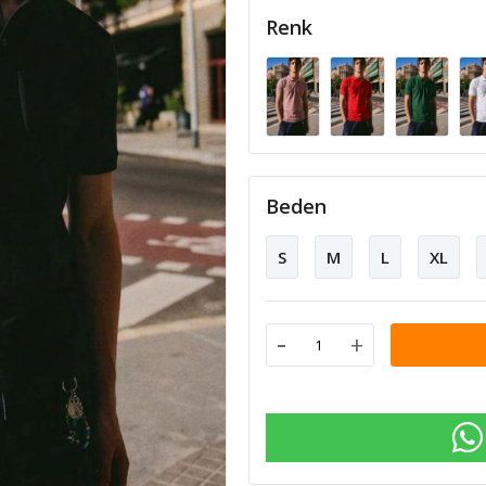
Renk
Beden
S
M
L
XL
-
+