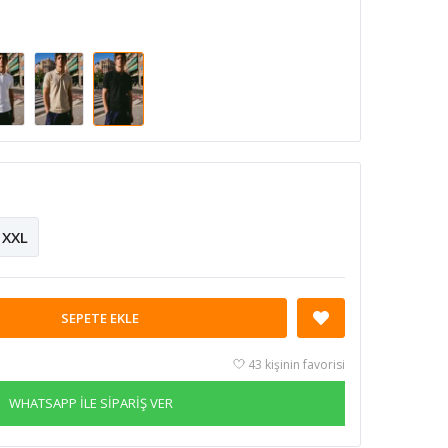
XXL
SEPETE EKLE
43 kişinin favorisi
WHATSAPP İLE SİPARİŞ VER