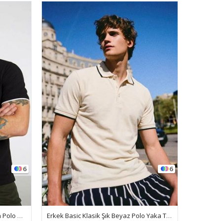
6
6
Erkek Günlük Kısa Kollu Dar Siyah Polo Yaka Tişört
Erkek Basic Klasik Şık Beyaz Polo Yaka Tişört