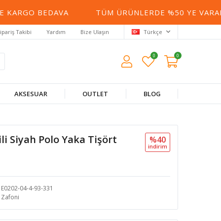
KARGO BEDAVA
TÜM ÜRÜNLERDE %50 YE VARAN İ
ipariş Takibi
Yardım
Bize Ulaşın
Türkçe
0
0
AKSESUAR
OUTLET
BLOG
li Siyah Polo Yaka Tişört
%40
i̇ndi̇ri̇m
E0202-04-4-93-331
Zafoni