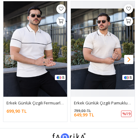
8
8
Erkek Günlük Çizgili Fermuarlı Triko Beyaz Polo Yaka Tişört
Erkek Günlük Çizgili Pamuklu Beyaz Polo Yaka Tişört
699,90 TL
799,00 TL
%19
649,99 TL