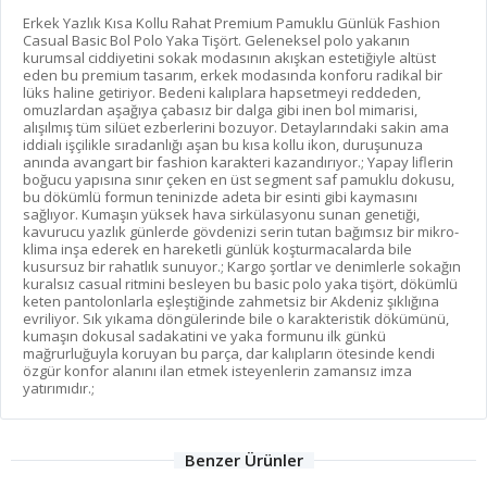
Erkek Yazlık Kısa Kollu Rahat Premium Pamuklu Günlük Fashion
Casual Basic Bol Polo Yaka Tişört. Geleneksel polo yakanın
kurumsal ciddiyetini sokak modasının akışkan estetiğiyle altüst
eden bu premium tasarım, erkek modasında konforu radikal bir
lüks haline getiriyor. Bedeni kalıplara hapsetmeyi reddeden,
omuzlardan aşağıya çabasız bir dalga gibi inen bol mimarisi,
alışılmış tüm silüet ezberlerini bozuyor. Detaylarındaki sakin ama
iddialı işçilikle sıradanlığı aşan bu kısa kollu ikon, duruşunuza
anında avangart bir fashion karakteri kazandırıyor.; Yapay liflerin
boğucu yapısına sınır çeken en üst segment saf pamuklu dokusu,
bu dökümlü formun teninizde adeta bir esinti gibi kaymasını
sağlıyor. Kumaşın yüksek hava sirkülasyonu sunan genetiği,
kavurucu yazlık günlerde gövdenizi serin tutan bağımsız bir mikro-
klima inşa ederek en hareketli günlük koşturmacalarda bile
kusursuz bir rahatlık sunuyor.; Kargo şortlar ve denimlerle sokağın
kuralsız casual ritmini besleyen bu basic polo yaka tişört, dökümlü
keten pantolonlarla eşleştiğinde zahmetsiz bir Akdeniz şıklığına
evriliyor. Sık yıkama döngülerinde bile o karakteristik dökümünü,
kumaşın dokusal sadakatini ve yaka formunu ilk günkü
mağrurluğuyla koruyan bu parça, dar kalıpların ötesinde kendi
özgür konfor alanını ilan etmek isteyenlerin zamansız imza
yatırımıdır.;
Benzer Ürünler