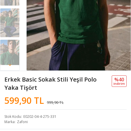
Erkek Basic Sokak Stili Yeşil Polo
%40
i̇ndi̇ri̇m
Yaka Tişört
599,90 TL
999,90 TL
Stok Kodu
E0202-04-4-275-331
Marka
Zafoni