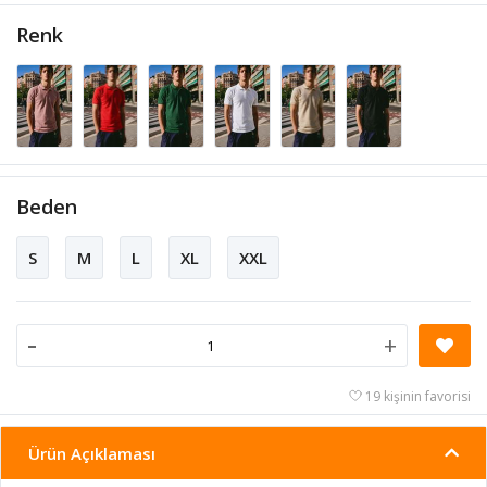
Renk
Beden
S
M
L
XL
XXL
-
+
19 kişinin favorisi
Ürün Açıklaması