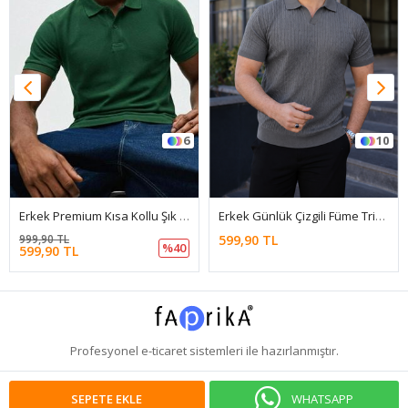
6
10
Erkek Premium Kısa Kollu Şık Yeşil Polo Yaka Tişört
Erkek Günlük Çizgili Füme Triko Polo Yaka Tişört
999,90 TL
599,90 TL
%40
599,90 TL
Profesyonel
e-ticaret
sistemleri ile hazırlanmıştır.
WHATSAPP
SEPETE EKLE