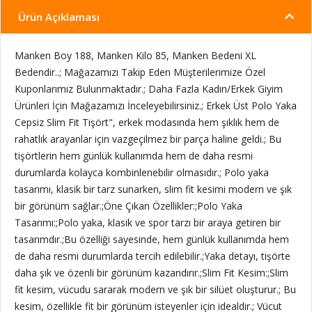
Ürün Açıklaması
Manken Boy 188, Manken Kilo 85, Manken Bedeni XL
Bedendir..; Mağazamızı Takip Eden Müşterilerimize Özel
Kuponlarımız Bulunmaktadır.; Daha Fazla Kadın/Erkek Giyim
Ürünleri İçin Mağazamızı İnceleyebilirsiniz.; Erkek Üst Polo Yaka
Cepsiz Slim Fit Tişört", erkek modasında hem şıklık hem de
rahatlık arayanlar için vazgeçilmez bir parça haline geldi.; Bu
tişörtlerin hem günlük kullanımda hem de daha resmi
durumlarda kolayca kombinlenebilir olmasıdır.; Polo yaka
tasarımı, klasik bir tarz sunarken, slim fit kesimi modern ve şık
bir görünüm sağlar.;Öne Çıkan Özellikler:;Polo Yaka
Tasarımı:;Polo yaka, klasik ve spor tarzı bir araya getiren bir
tasarımdır.;Bu özelliği sayesinde, hem günlük kullanımda hem
de daha resmi durumlarda tercih edilebilir.;Yaka detayı, tişörte
daha şık ve özenli bir görünüm kazandırır.;Slim Fit Kesim:;Slim
fit kesim, vücudu sararak modern ve şık bir silüet oluşturur.; Bu
kesim, özellikle fit bir görünüm isteyenler için idealdir.; Vücut