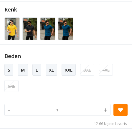
Renk
Beden
S
M
L
XL
XXL
3XL
4XL
5XL
-
+
66 kişinin favorisi