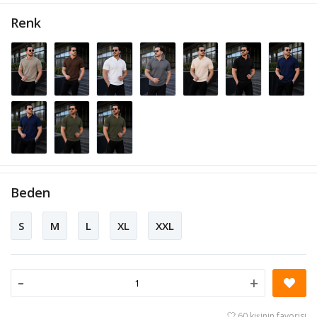
Renk
Beden
S
M
L
XL
XXL
-
+
60 kişinin favorisi