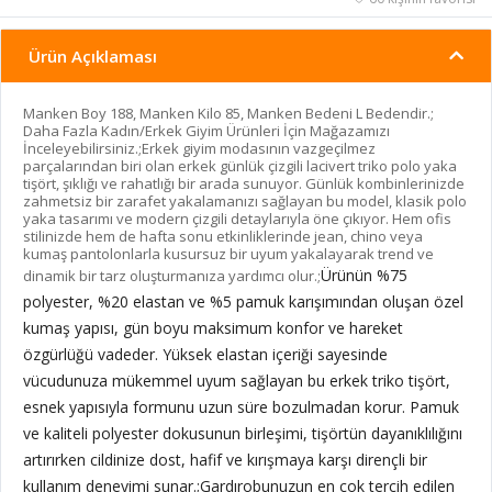
Ürün Açıklaması
Manken Boy 188, Manken Kilo 85, Manken Bedeni L Bedendir.;
Daha Fazla Kadın/Erkek Giyim Ürünleri İçin Mağazamızı
İnceleyebilirsiniz.;Erkek giyim modasının vazgeçilmez
parçalarından biri olan erkek günlük çizgili lacivert triko polo yaka
tişört, şıklığı ve rahatlığı bir arada sunuyor. Günlük kombinlerinizde
zahmetsiz bir zarafet yakalamanızı sağlayan bu model, klasik polo
yaka tasarımı ve modern çizgili detaylarıyla öne çıkıyor. Hem ofis
stilinizde hem de hafta sonu etkinliklerinde jean, chino veya
kumaş pantolonlarla kusursuz bir uyum yakalayarak trend ve
Ürünün %75
dinamik bir tarz oluşturmanıza yardımcı olur.;
polyester, %20 elastan ve %5 pamuk karışımından oluşan özel
kumaş yapısı, gün boyu maksimum konfor ve hareket
özgürlüğü vadeder. Yüksek elastan içeriği sayesinde
vücudunuza mükemmel uyum sağlayan bu erkek triko tişört,
esnek yapısıyla formunu uzun süre bozulmadan korur. Pamuk
ve kaliteli polyester dokusunun birleşimi, tişörtün dayanıklılığını
artırırken cildinize dost, hafif ve kırışmaya karşı dirençli bir
kullanım deneyimi sunar.;
Gardırobunuzun en çok tercih edilen