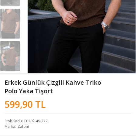
Erkek Günlük Çizgili Kahve Triko
Polo Yaka Tişört
599,90 TL
Stok Kodu
E0202-49-272
Marka
Zafoni