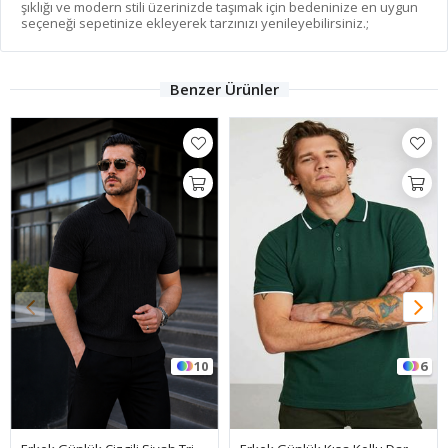
şıklığı ve modern stili üzerinizde taşımak için bedeninize en uygun
seçeneği sepetinize ekleyerek tarzınızı yenileyebilirsiniz.;
Benzer Ürünler
10
6