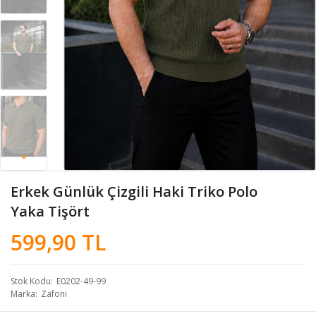
Erkek Günlük Çizgili Haki Triko Polo
Yaka Tişört
599,90 TL
Stok Kodu
E0202-49-99
Marka
Zafoni