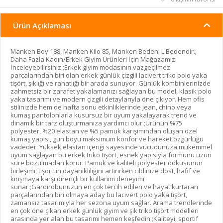
Ürün Açıklaması
Manken Boy 188, Manken Kilo 85, Manken Bedeni L Bedendir.;
Daha Fazla Kadın/Erkek Giyim Ürünleri İçin Mağazamızı
İnceleyebilirsiniz.;Erkek giyim modasının vazgeçilmez
parçalarından biri olan erkek günlük çizgili lacivert triko polo yaka
tişört, şıklığı ve rahatlığı bir arada sunuyor. Günlük kombinlerinizde
zahmetsiz bir zarafet yakalamanızı sağlayan bu model, klasik polo
yaka tasarımı ve modern çizgili detaylarıyla öne çıkıyor. Hem ofis
stilinizde hem de hafta sonu etkinliklerinde jean, chino veya
kumaş pantolonlarla kusursuz bir uyum yakalayarak trend ve
dinamik bir tarz oluşturmanıza yardımcı olur.;Ürünün %75
polyester, %20 elastan ve %5 pamuk karışımından oluşan özel
kumaş yapısı, gün boyu maksimum konfor ve hareket özgürlüğü
vadeder. Yüksek elastan içeriği sayesinde vücudunuza mükemmel
uyum sağlayan bu erkek triko tişört, esnek yapısıyla formunu uzun
süre bozulmadan korur. Pamuk ve kaliteli polyester dokusunun
birleşimi, tişörtün dayanıklılığını artırırken cildinize dost, hafif ve
kırışmaya karşı dirençli bir kullanım deneyimi
sunar.;Gardırobunuzun en çok tercih edilen ve hayat kurtaran
parçalarından biri olmaya aday bu lacivert polo yaka tişört,
zamansız tasarımıyla her sezona uyum sağlar. Arama trendlerinde
en çok öne çıkan erkek günlük giyim ve şık triko tişört modelleri
arasında yer alan bu tasarımı hemen keşfedin.;Kaliteyi, sportif