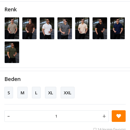
Renk
Beden
S
M
L
XL
XXL
-
+
16 kişinin favorisi