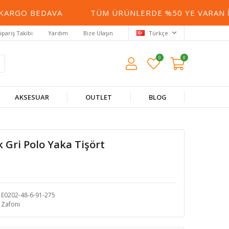
RGO BEDAVA
TÜM ÜRÜNLERDE %50 YE VARAN İNDI
ipariş Takibi
Yardım
Bize Ulaşın
Türkçe
0
0
AKSESUAR
OUTLET
BLOG
k Gri Polo Yaka Tişört
E0202-48-6-91-275
Zafoni