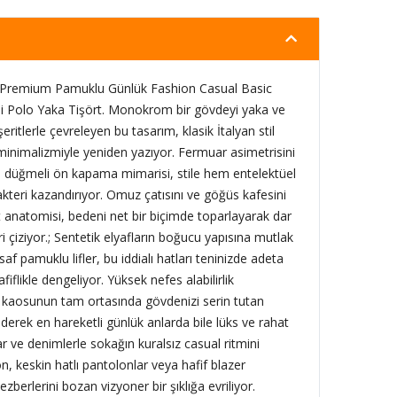
Fit Premium Pamuklu Günlük Fashion Casual Basic
li Polo Yaka Tişört. Monokrom bir gövdeyi yaka ve
şeritlerle çevreleyen bu tasarım, klasik İtalyan stil
inimalizmiyle yeniden yazıyor. Fermuar asimetrisini
n düğmeli ön kapama mimarisi, stile hem entelektüel
kteri kazandırıyor. Omuz çatısını ve göğüs kafesini
 anatomisi, bedeni net bir biçimde toparlayarak dar
çiziyor.; Sentetik elyafların boğucu yapısına mutlak
af pamuklu lifler, bu iddialı hatları teninizde adeta
iflikle dengeliyor. Yüksek nefes alabilirlik
m kaosunun tam ortasında gövdenizi serin tutan
derek en hareketli günlük anlarda bile lüks ve rahat
ar ve denimlerle sokağın kuralsız casual ritmini
n, keskin hatlı pantolonlar veya hafif blazer
ezberlerini bozan vizyoner bir şıklığa evriliyor.