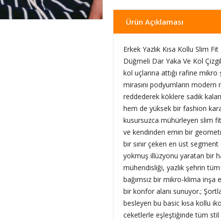
Ürün Açıklaması
Erkek Yazlık Kısa Kollu Slim 
Düğmeli Dar Yaka Ve Kol Çizgi
kol uçlarına attığı rafine mikro 
mirasını podyumların modern m
reddederek köklere sadık kala
hem de yüksek bir fashion kara
kusursuzca mühürleyen slim fit
ve kendinden emin bir geometri 
bir sınır çeken en üst segment s
yokmuş illüzyonu yaratan bir haf
mühendisliği, yazlık şehrin tü
bağımsız bir mikro-klima inşa e
bir konfor alanı sunuyor.; Şortl
besleyen bu basic kısa kollu iko
ceketlerle eşleştiğinde tüm stil 