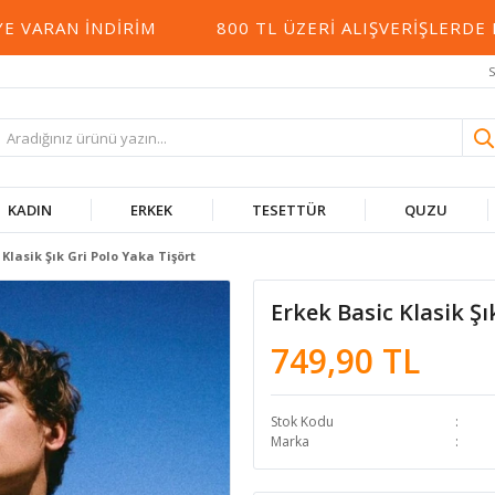
RAN İNDIRIM
800 TL ÜZERI ALIŞVERIŞLERDE KA
S
KADIN
ERKEK
TESETTÜR
QUZU
 Klasik Şık Gri Polo Yaka Tişört
Erkek Basic Klasik Şı
749,90 TL
Stok Kodu
Marka