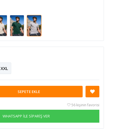
XXL
SEPETE EKLE
56 kişinin favorisi
WHATSAPP İLE SİPARİŞ VER