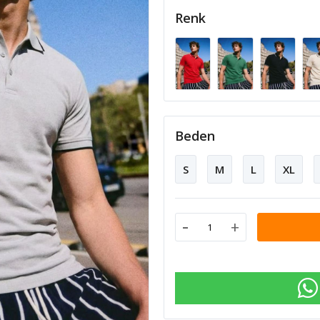
Renk
Beden
S
M
L
XL
-
+