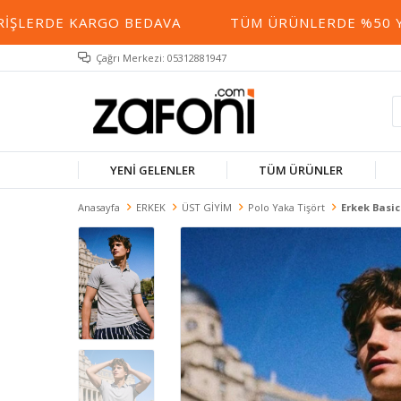
LERDE KARGO BEDAVA
TÜM ÜRÜNLERDE %50 YE VA
Çağrı Merkezi: 05312881947
YENİ GELENLER
TÜM ÜRÜNLER
Anasayfa
ERKEK
ÜST GİYİM
Polo Yaka Tişört
Erkek Basic