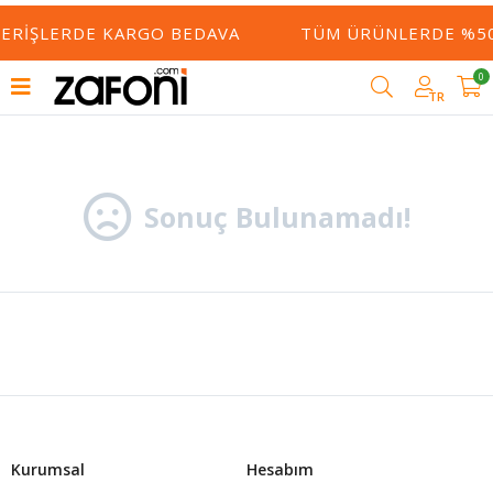
ŞVERIŞLERDE KARGO BEDAVA
TÜM ÜRÜNLERDE %50
0
Filtrele
TR
Sonuç Bulunamadı!
Kurumsal
Hesabım