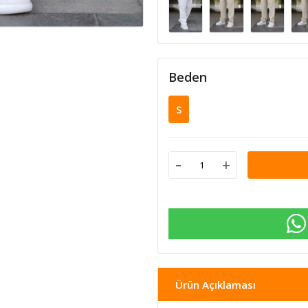
Beden
S
-
+
Ürün Açıklaması