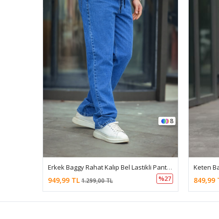
8
21
Erkek Baggy Rahat Kalıp Bel Lastikli Pantolon
Keten Bağcıklı Jogger Pantolon
%27
%15
849,99 TL
949,99 
999,00 TL