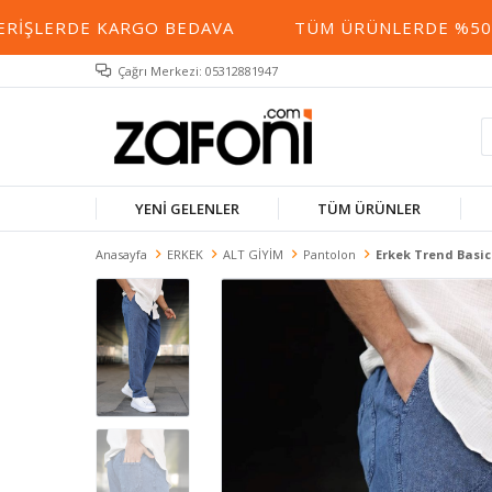
LERDE KARGO BEDAVA
TÜM ÜRÜNLERDE %50 YE V
Çağrı Merkezi: 05312881947
YENİ GELENLER
TÜM ÜRÜNLER
Anasayfa
ERKEK
ALT GİYİM
Pantolon
Erkek Trend Basic