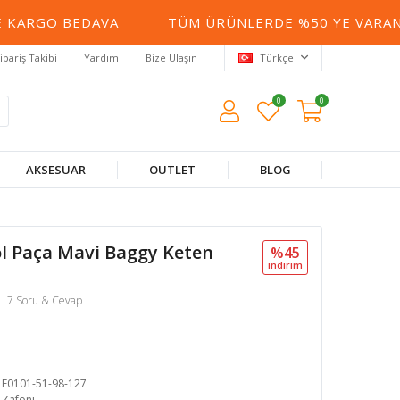
RGO BEDAVA
TÜM ÜRÜNLERDE %50 YE VARAN İNDI
ipariş Takibi
Yardım
Bize Ulaşın
Türkçe
0
0
AKSESUAR
OUTLET
BLOG
ol Paça Mavi Baggy Keten
%45
i̇ndi̇ri̇m
7 Soru & Cevap
E0101-51-98-127
Zafoni