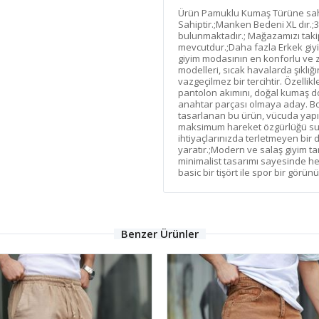
Ürün Pamuklu Kumaş Türüne sahi
Sahiptir.;Manken Bedeni XL dır.
bulunmaktadır.; Mağazamızı taki
mevcutdur.;Daha fazla Erkek giyi
giyim modasının en konforlu ve 
modelleri, sıcak havalarda şıklı
vazgeçilmez bir tercihtir. Özelli
pantolon akımını, doğal kumaş d
anahtar parçası olmaya aday. Bol
tasarlanan bu ürün, vücuda yap
maksimum hareket özgürlüğü sun
ihtiyaçlarınızda terletmeyen bir 
yaratır.;Modern ve salaş giyim ta
minimalist tasarımı sayesinde her
basic bir tişört ile spor bir görün
Benzer Ürünler