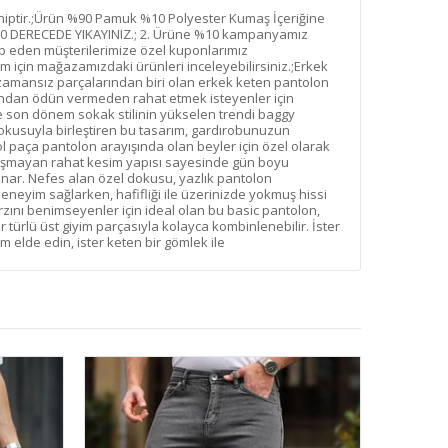
ptir.;Ürün %90 Pamuk %10 Polyester Kumaş İçeriğine
;30 DERECEDE YIKAYINIZ.; 2. Ürüne %10 kampanyamız
p eden müşterilerimize özel kuponlarımız
m için mağazamızdaki ürünleri inceleyebilirsiniz.;Erkek
zamansız parçalarından biri olan erkek keten pantolon
ğından ödün vermeden rahat etmek isteyenler için
kle son dönem sokak stilinin yükselen trendi baggy
okusuyla birleştiren bu tasarım, gardırobunuzun
 paça pantolon arayışında olan beyler için özel olarak
ışmayan rahat kesim yapısı sayesinde gün boyu
ar. Nefes alan özel dokusu, yazlık pantolon
deneyim sağlarken, hafifliği ile üzerinizde yokmuş hissi
rzını benimseyenler için ideal olan bu basic pantolon,
 türlü üst giyim parçasıyla kolayca kombinlenebilir. İster
üm elde edin, ister keten bir gömlek ile