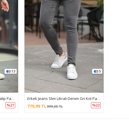
5
9
Erkek Jeans Slim Likralı Denim Gri Kot Pantolon
Erkek Relax Fit Beyaz Baggy Kargo Pantolon
%22
779,99 TL
779,99 