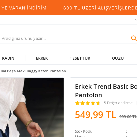
ARAN İNDIRIM
800 TL ÜZERI ALIŞVERIŞLERDE KA
S
KADIN
ERKEK
TESETTÜR
QUZU
 Bol Paça Mavi Baggy Keten Pantolon
Erkek Trend Basic B
Pantolon
5 Değerlendirme
549,99 TL
999,00 TL
Stok Kodu
Marka