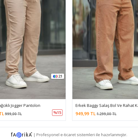
13
Erkek Baggy Salaş Bol Ve Rahat Kalıp Pantolon
%27
TL
779,99 TL
1.299,00 TL
999,00 TL
|
Profesyonel
e-ticaret
sistemleri ile hazırlanmıştır.