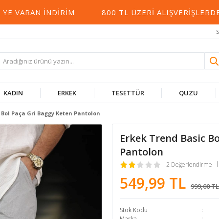
VARAN İNDIRIM
800 TL ÜZERI ALIŞVERIŞLERDE 
S
KADIN
ERKEK
TESETTÜR
QUZU
 Bol Paça Gri Baggy Keten Pantolon
Erkek Trend Basic Bo
Pantolon
2 Değerlendirme
549,99 TL
999,00 TL
Stok Kodu
Marka