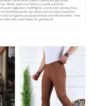
ışmayan rahat kesim yapısı sayesinde gün boyu
ar. Nefes alan özel dokusu, yazlık pantolon
deneyim sağlarken, hafifliği ile üzerinizde yokmuş hissi
rzını benimseyenler için ideal olan bu basic pantolon,
 türlü üst giyim parçasıyla kolayca kombinlenebilir. İster
üm elde edin, ister keten bir gömlek ile