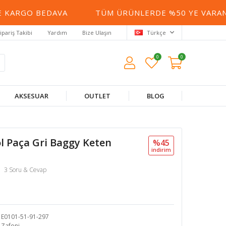
KARGO BEDAVA
TÜM ÜRÜNLERDE %50 YE VARAN İN
ipariş Takibi
Yardım
Bize Ulaşın
Türkçe
0
0
AKSESUAR
OUTLET
BLOG
l Paça Gri Baggy Keten
%45
i̇ndi̇ri̇m
3 Soru & Cevap
E0101-51-91-297
Zafoni