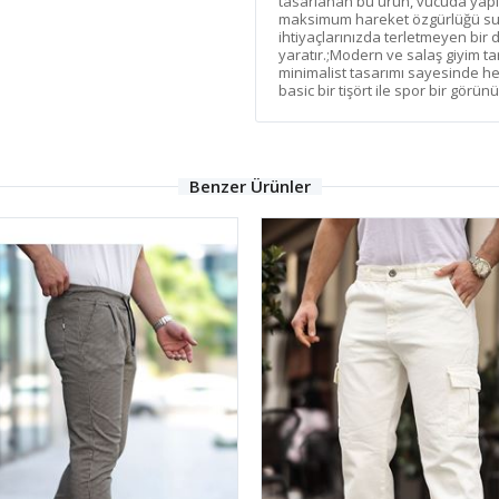
tasarlanan bu ürün, vücuda yap
maksimum hareket özgürlüğü sun
ihtiyaçlarınızda terletmeyen bir 
yaratır.;Modern ve salaş giyim ta
minimalist tasarımı sayesinde her
basic bir tişört ile spor bir görün
Benzer Ürünler