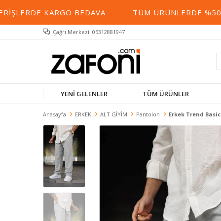
IŞLERDE KARGO BEDAVA
TÜM ÜRÜNLERDE %50 YE 
Çağrı Merkezi: 05312881947
YENİ GELENLER
TÜM ÜRÜNLER
Anasayfa
ERKEK
ALT GİYİM
Pantolon
Erkek Trend Basic