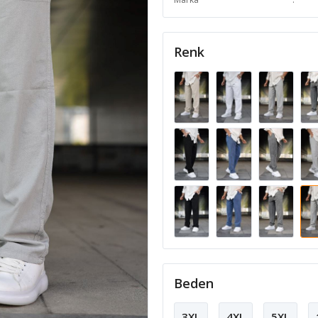
Renk
Beden
3XL
4XL
5XL