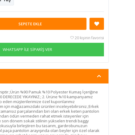
SEPETE EKLE
20 kişinin favorisi
WHATSAPP İLE SİPARİŞ VER
ptir.;Ürün %90 Pamuk %10 Polyester Kumaş İçeriğine
;30 DERECEDE YIKAYINIZ.; 2. Ürüne %10 kampanyamız
p eden müşterilerimize özel kuponlarımız
m için mağazamızdaki ürünleri inceleyebilirsiniz.;Erkek
zamansız parçalarından biri olan erkek keten pantolon
ğından ödün vermeden rahat etmek isteyenler için
kle son dönem sokak stilinin yükselen trendi baggy
okusuyla birleştiren bu tasarım, gardırobunuzun
 paça pantolon arayışında olan beyler için özel olarak