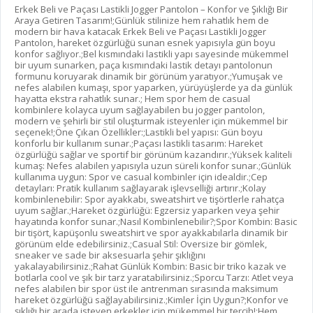
Erkek Beli ve Paçası Lastikli Jogger Pantolon – Konfor ve Şıklığı Bir
Araya Getiren Tasarım!;Günlük stilinize hem rahatlık hem de
modern bir hava katacak Erkek Beli ve Paçası Lastikli Jogger
Pantolon, hareket özgürlüğü sunan esnek yapısıyla gün boyu
konfor sağlıyor.;Bel kısmındaki lastikli yapı sayesinde mükemmel
bir uyum sunarken, paça kısmındaki lastik detayı pantolonun
formunu koruyarak dinamik bir görünüm yaratıyor.;Yumuşak ve
nefes alabilen kumaşı, spor yaparken, yürüyüşlerde ya da günlük
hayatta ekstra rahatlık sunar.; Hem spor hem de casual
kombinlere kolayca uyum sağlayabilen bu jogger pantolon,
modern ve şehirli bir stil oluşturmak isteyenler için mükemmel bir
seçenek!;Öne Çıkan Özellikler:;Lastikli bel yapısı: Gün boyu
konforlu bir kullanım sunar.;Paçası lastikli tasarım: Hareket
özgürlüğü sağlar ve sportif bir görünüm kazandırır.;Yüksek kaliteli
kumaş: Nefes alabilen yapısıyla uzun süreli konfor sunar.;Günlük
kullanıma uygun: Spor ve casual kombinler için idealdir.;Cep
detayları: Pratik kullanım sağlayarak işlevselliği artırır.;Kolay
kombinlenebilir: Spor ayakkabı, sweatshirt ve tişörtlerle rahatça
uyum sağlar.;Hareket özgürlüğü: Egzersiz yaparken veya şehir
hayatında konfor sunar.;Nasıl Kombinlenebilir?;Spor Kombin: Basic
bir tişört, kapüşonlu sweatshirt ve spor ayakkabılarla dinamik bir
görünüm elde edebilirsiniz.;Casual Stil: Oversize bir gömlek,
sneaker ve sade bir aksesuarla şehir şıklığını
yakalayabilirsiniz.;Rahat Günlük Kombin: Basic bir triko kazak ve
botlarla cool ve şık bir tarz yaratabilirsiniz.;Sporcu Tarzı: Atlet veya
nefes alabilen bir spor üst ile antrenman sırasında maksimum
hareket özgürlüğü sağlayabilirsiniz.;Kimler İçin Uygun?;Konfor ve
şıklığı bir arada isteyen erkekler için mükemmel bir tercih!;Hem