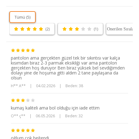
Tümü (5)
(2)
(1)
pantolon ama gerçekten güzel tek bir sıkıntısı var kalça
kısımdan biraz 2-3 parmak eksikliği var ama pantolon
gerçekten hoş duruyor Ben biraz yüksek bel sevdiğimden
dolayı yine de hoşuma gitti aldım 2 tane paylaşana da
olsun
H** A**
|
04.02.2026
|
Beden: 38
kumaş kaliteli ama bol olduğu için iade ettim
O** ç**
|
06.05.2026
|
Beden: 32
oğlum çok beğendi