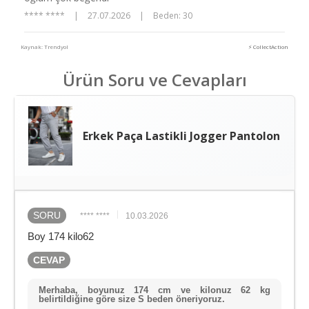
**** ****
|
27.07.2026
|
Beden: 30
Kaynak: Trendyol
⚡ CollectAction
Ürün Soru ve Cevapları
Erkek Paça Lastikli Jogger Pantolon
SORU
**** ****
10.03.2026
Boy 174 kilo62
CEVAP
Merhaba, boyunuz 174 cm ve kilonuz 62 kg
belirtildiğine göre size S beden öneriyoruz.