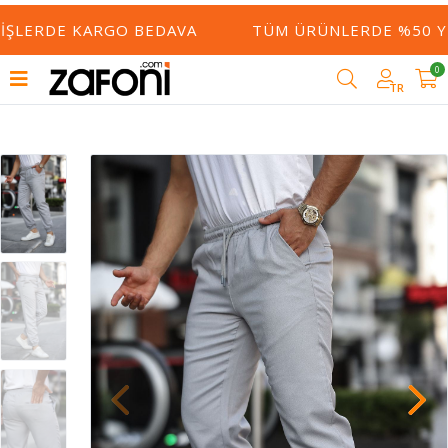
IŞLERDE KARGO BEDAVA
TÜM ÜRÜNLERDE %50 YE 
0
TR