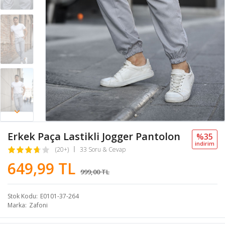
Erkek Paça Lastikli Jogger Pantolon
%35
i̇ndi̇ri̇m
(20+)
33 Soru & Cevap
649,99 TL
999,00 TL
Stok Kodu
E0101-37-264
Marka
Zafoni