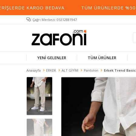
IŞLERDE KARGO BEDAVA
TÜM ÜRÜNLERDE %50 YE 
Çağrı Merkezi: 05312881947
YENİ GELENLER
TÜM ÜRÜNLER
Anasayfa
ERKEK
ALT GİYİM
Pantolon
Erkek Trend Basic