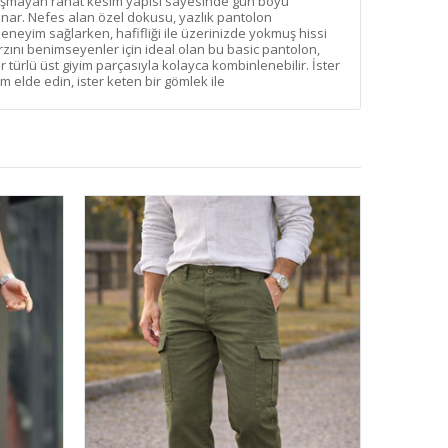
ışmayan rahat kesim yapısı sayesinde gün boyu
ar. Nefes alan özel dokusu, yazlık pantolon
deneyim sağlarken, hafifliği ile üzerinizde yokmuş hissi
rzını benimseyenler için ideal olan bu basic pantolon,
 türlü üst giyim parçasıyla kolayca kombinlenebilir. İster
üm elde edin, ister keten bir gömlek ile