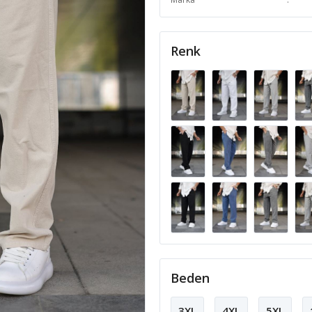
Renk
Beden
3XL
4XL
5XL