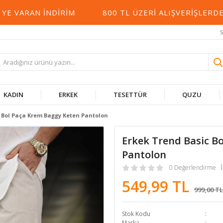
VARAN İNDIRIM
800 TL ÜZERI ALIŞVERIŞLERDE 
S
KADIN
ERKEK
TESETTÜR
QUZU
 Bol Paça Krem Baggy Keten Pantolon
Erkek Trend Basic B
Pantolon
0 Değerlendirme
549,99 TL
999,00 TL
Stok Kodu
Marka