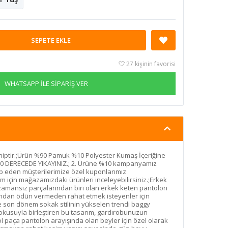
SEPETE EKLE
27 kişinin favorisi
WHATSAPP İLE SİPARİŞ VER
ptir.;Ürün %90 Pamuk %10 Polyester Kumaş İçeriğine
;30 DERECEDE YIKAYINIZ.; 2. Ürüne %10 kampanyamız
p eden müşterilerimize özel kuponlarımız
m için mağazamızdaki ürünleri inceleyebilirsiniz.;Erkek
zamansız parçalarından biri olan erkek keten pantolon
ğından ödün vermeden rahat etmek isteyenler için
kle son dönem sokak stilinin yükselen trendi baggy
okusuyla birleştiren bu tasarım, gardırobunuzun
 paça pantolon arayışında olan beyler için özel olarak