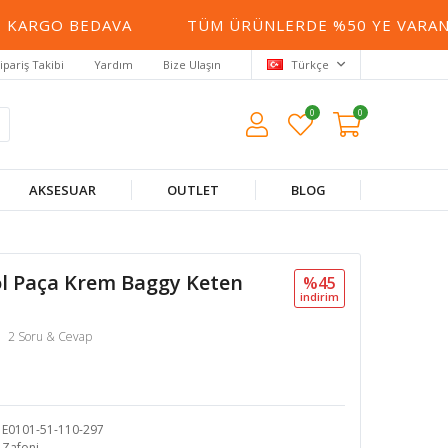
KARGO BEDAVA
TÜM ÜRÜNLERDE %50 YE VARAN İN
ipariş Takibi
Yardım
Bize Ulaşın
Türkçe
0
0
AKSESUAR
OUTLET
BLOG
ol Paça Krem Baggy Keten
%45
i̇ndi̇ri̇m
2 Soru & Cevap
E0101-51-110-297
Zafoni