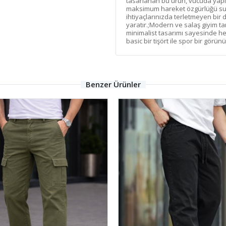
tasarlanan bu ürün, vücuda yap
maksimum hareket özgürlüğü sun
ihtiyaçlarınızda terletmeyen bir 
yaratır.;Modern ve salaş giyim ta
minimalist tasarımı sayesinde her
basic bir tişört ile spor bir görün
Benzer Ürünler