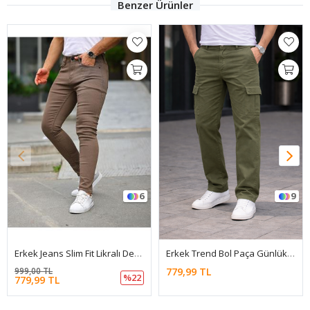
Benzer Ürünler
6
9
Erkek Jeans Slim Fit Likralı Denim Kahve Kot Pantolon
Erkek Trend Bol Paça Günlük Kargo Haki Baggy Pantolon
999,00 TL
779,99 TL
%22
779,99 TL