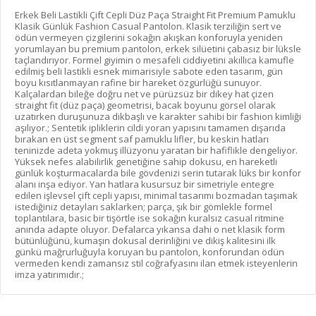
Erkek Beli Lastikli Çift Cepli Düz Paça Straight Fit Premium Pamuklu
Klasik Günlük Fashion Casual Pantolon. Klasik terziliğin sert ve
ödün vermeyen çizgilerini sokağın akışkan konforuyla yeniden
yorumlayan bu premium pantolon, erkek silüetini çabasız bir lüksle
taçlandırıyor. Formel giyimin o mesafeli ciddiyetini akıllıca kamufle
edilmiş beli lastikli esnek mimarisiyle sabote eden tasarım, gün
boyu kısıtlanmayan rafine bir hareket özgürlüğü sunuyor.
Kalçalardan bileğe doğru net ve pürüzsüz bir dikey hat çizen
straight fit (düz paça) geometrisi, bacak boyunu görsel olarak
uzatırken duruşunuza dikbaşlı ve karakter sahibi bir fashion kimliği
aşılıyor.; Sentetik ipliklerin cildi yoran yapısını tamamen dışarıda
bırakan en üst segment saf pamuklu lifler, bu keskin hatları
teninizde adeta yokmuş illüzyonu yaratan bir hafiflikle dengeliyor.
Yüksek nefes alabilirlik genetiğine sahip dokusu, en hareketli
günlük koşturmacalarda bile gövdenizi serin tutarak lüks bir konfor
alanı inşa ediyor. Yan hatlara kusursuz bir simetriyle entegre
edilen işlevsel çift cepli yapısı, minimal tasarımı bozmadan taşımak
istediğiniz detayları saklarken; parça, şık bir gömlekle formel
toplantılara, basic bir tişörtle ise sokağın kuralsız casual ritmine
anında adapte oluyor. Defalarca yıkansa dahi o net klasik form
bütünlüğünü, kumaşın dokusal derinliğini ve dikiş kalitesini ilk
günkü mağrurluğuyla koruyan bu pantolon, konforundan ödün
vermeden kendi zamansız stil coğrafyasını ilan etmek isteyenlerin
imza yatırımıdır.;