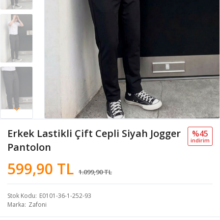
Erkek Lastikli Çift Cepli Siyah Jogger
%45
i̇ndi̇ri̇m
Pantolon
599,90 TL
1.099,90 TL
Stok Kodu
E0101-36-1-252-93
Marka
Zafoni