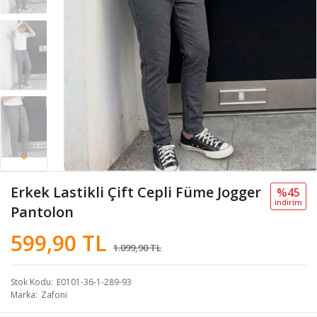
Erkek Lastikli Çift Cepli Füme Jogger
%45
i̇ndi̇ri̇m
Pantolon
599,90 TL
1.099,90 TL
Stok Kodu
E0101-36-1-289-93
Marka
Zafoni