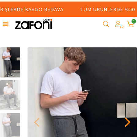
RIŞLERDE KARGO BEDAVA
TÜM ÜRÜNLERDE %50 YE
0
TR