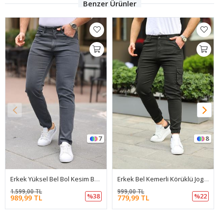
Benzer Ürünler
7
8
Erkek Yüksel Bel Bol Kesim Boru Paça Kot Pantolon Regular Fit Jean
Erkek Bel Kemerli Körüklü Jogger Paça Lastikli Pantolon
1.599,00 TL
999,00 TL
%38
%22
989,99 TL
779,99 TL