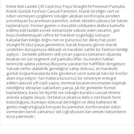
Erkek Beli Lastikli Çift Cepli Düz Paça Straight Fit Premium Pamuklu
Klasik Günlük Fashion Casual Pantolon. Klasik terziliğin sert ve
ödün vermeyen çizgilerini sokağın akışkan konforuyla yeniden
yorumlayan bu premium pantolon, erkek silüetini çabasız bir lüksle
taçlandırıyor. Formel giyimin o mesafeli ciddiyetini akıllıca kamufle
edilmiş beli lastikli esnek mimarisiyle sabote eden tasarım, gün
boyu kısıtlanmayan rafine bir hareket özgürlüğü sunuyor.
Kalçalardan bileğe doğru net ve pürüzsüz bir dikey hat çizen
straight fit (düz paça) geometrisi, bacak boyunu görsel olarak
uzatırken duruşunuza dikbaşlı ve karakter sahibi bir fashion kimliği
aşılıyor.; Sentetik ipliklerin cildi yoran yapısını tamamen dışarıda
bırakan en üst segment saf pamuklu lifler, bu keskin hatları
teninizde adeta yokmuş illüzyonu yaratan bir hafiflikle dengeliyor.
Yüksek nefes alabilirlik genetiğine sahip dokusu, en hareketli
günlük koşturmacalarda bile gövdenizi serin tutarak lüks bir konfor
alanı inşa ediyor. Yan hatlara kusursuz bir simetriyle entegre
edilen işlevsel çift cepli yapısı, minimal tasarımı bozmadan taşımak
istediğiniz detayları saklarken; parça, şık bir gömlekle formel
toplantılara, basic bir tişörtle ise sokağın kuralsız casual ritmine
anında adapte oluyor. Defalarca yıkansa dahi o net klasik form
bütünlüğünü, kumaşın dokusal derinliğini ve dikiş kalitesini ilk
günkü mağrurluğuyla koruyan bu pantolon, konforundan ödün
vermeden kendi zamansız stil coğrafyasını ilan etmek isteyenlerin
imza yatırımıdır.;