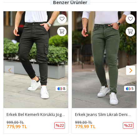
Benzer Ürünler
8
5
Erkek Bel Kemerli Körüklü Jogger Paça Lastikli Pantolon
Erkek Jeans Slim Likralı Denim Haki Kot Pantolon
999,00 TL
1.100,00 TL
%22
%22
779,99 TL
749,99 TL