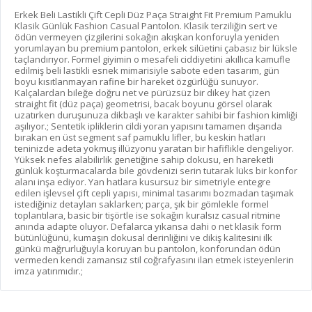
Erkek Beli Lastikli Çift Cepli Düz Paça Straight Fit Premium Pamuklu
Klasik Günlük Fashion Casual Pantolon. Klasik terziliğin sert ve
ödün vermeyen çizgilerini sokağın akışkan konforuyla yeniden
yorumlayan bu premium pantolon, erkek silüetini çabasız bir lüksle
taçlandırıyor. Formel giyimin o mesafeli ciddiyetini akıllıca kamufle
edilmiş beli lastikli esnek mimarisiyle sabote eden tasarım, gün
boyu kısıtlanmayan rafine bir hareket özgürlüğü sunuyor.
Kalçalardan bileğe doğru net ve pürüzsüz bir dikey hat çizen
straight fit (düz paça) geometrisi, bacak boyunu görsel olarak
uzatırken duruşunuza dikbaşlı ve karakter sahibi bir fashion kimliği
aşılıyor.; Sentetik ipliklerin cildi yoran yapısını tamamen dışarıda
bırakan en üst segment saf pamuklu lifler, bu keskin hatları
teninizde adeta yokmuş illüzyonu yaratan bir hafiflikle dengeliyor.
Yüksek nefes alabilirlik genetiğine sahip dokusu, en hareketli
günlük koşturmacalarda bile gövdenizi serin tutarak lüks bir konfor
alanı inşa ediyor. Yan hatlara kusursuz bir simetriyle entegre
edilen işlevsel çift cepli yapısı, minimal tasarımı bozmadan taşımak
istediğiniz detayları saklarken; parça, şık bir gömlekle formel
toplantılara, basic bir tişörtle ise sokağın kuralsız casual ritmine
anında adapte oluyor. Defalarca yıkansa dahi o net klasik form
bütünlüğünü, kumaşın dokusal derinliğini ve dikiş kalitesini ilk
günkü mağrurluğuyla koruyan bu pantolon, konforundan ödün
vermeden kendi zamansız stil coğrafyasını ilan etmek isteyenlerin
imza yatırımıdır.;