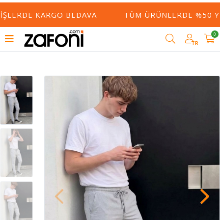
IŞLERDE KARGO BEDAVA
TÜM ÜRÜNLERDE %50 YE 
0
TR