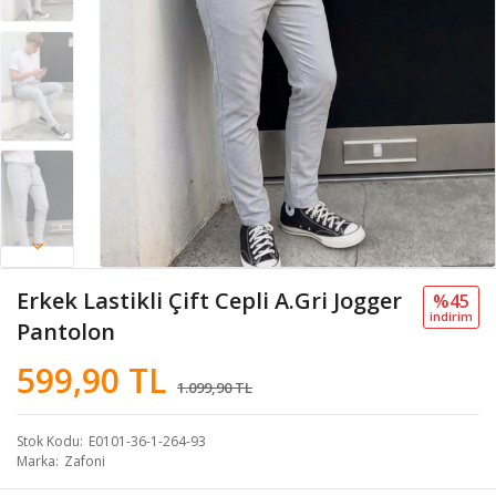
Erkek Lastikli Çift Cepli A.Gri Jogger
%45
i̇ndi̇ri̇m
Pantolon
599,90 TL
1.099,90 TL
Stok Kodu
E0101-36-1-264-93
Marka
Zafoni