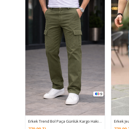
9
Erkek Trend Bol Paça Günlük Kargo Haki Baggy Pantolon
779,99 TL
779,99 