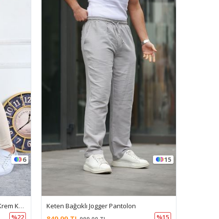
6
15
Erkek Jeans Slim Fit Likralı Denim Krem Kot Pantolon
Keten Bağcıklı Jogger Pantolon
%22
%15
849,99 TL
779,99 