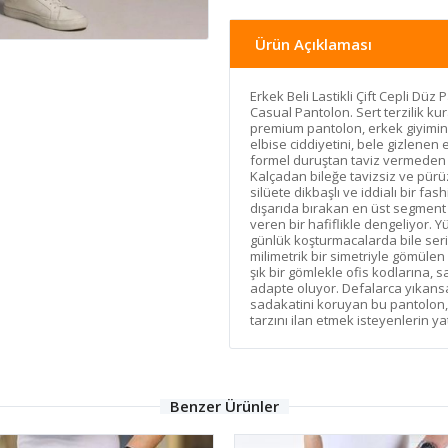
Ürün Açıklaması
Erkek Beli Lastikli Çift Cepli Dü
Casual Pantolon. Sert terzilik kur
premium pantolon, erkek giyiminde
elbise ciddiyetini, bele gizlenen 
formel duruştan taviz vermeden 
Kalçadan bileğe tavizsiz ve pürüz
silüete dikbaşlı ve iddialı bir f
dışarıda bırakan en üst segment 
veren bir hafiflikle dengeliyor. 
günlük koşturmacalarda bile serin
milimetrik bir simetriyle gömülen 
şık bir gömlekle ofis kodlarına, s
adapte oluyor. Defalarca yıkans
sadakatini koruyan bu pantolo
tarzını ilan etmek isteyenlerin yat
Benzer Ürünler