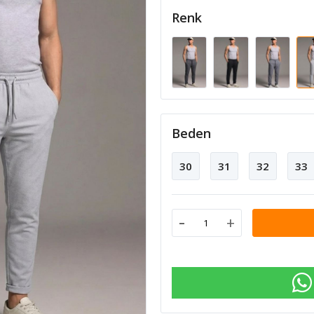
Renk
Beden
30
31
32
33
-
+