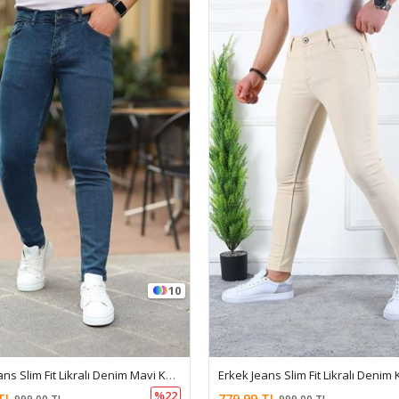
10
Erkek Jeans Slim Fit Likralı Denim Mavi Kot Pantolon
%22
TL
779,99 TL