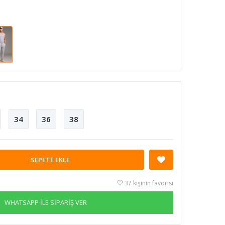
34
36
38
SEPETE EKLE
37 kişinin favorisi
WHATSAPP İLE SİPARİŞ VER