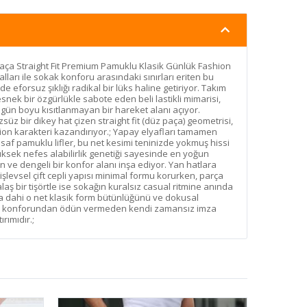
z Paça Straight Fit Premium Pamuklu Klasik Günlük Fashion
alları ile sokak konforu arasındaki sınırları eriten bu
 eforsuz şıklığı radikal bir lüks haline getiriyor. Takım
esnek bir özgürlükle sabote eden beli lastikli mimarisi,
gün boyu kısıtlanmayan bir hareket alanı açıyor.
süz bir dikey hat çizen straight fit (düz paça) geometrisi,
ashion karakteri kazandırıyor.; Yapay elyafları tamamen
saf pamuklu lifler, bu net kesimi teninizde yokmuş hissi
Yüksek nefes alabilirlik genetiği sayesinde en yoğun
 ve dengeli bir konfor alanı inşa ediyor. Yan hatlara
işlevsel çift cepli yapısı minimal formu korurken, parça
alaş bir tişörtle ise sokağın kuralsız casual ritmine anında
a dahi o net klasik form bütünlüğünü ve dokusal
n, konforundan ödün vermeden kendi zamansız imza
ırımıdır.;