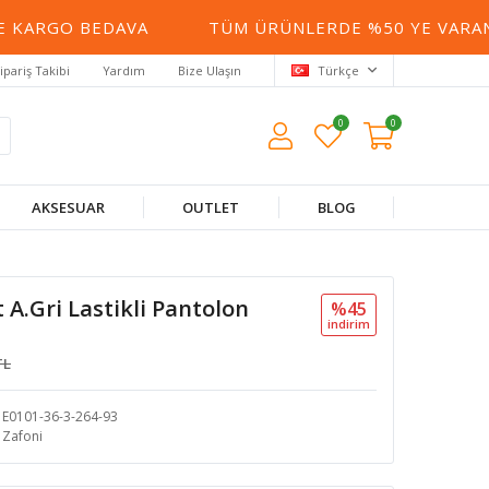
KARGO BEDAVA
TÜM ÜRÜNLERDE %50 YE VARAN İ
ipariş Takibi
Yardım
Bize Ulaşın
Türkçe
0
0
AKSESUAR
OUTLET
BLOG
 A.Gri Lastikli Pantolon
%45
i̇ndi̇ri̇m
TL
E0101-36-3-264-93
Zafoni