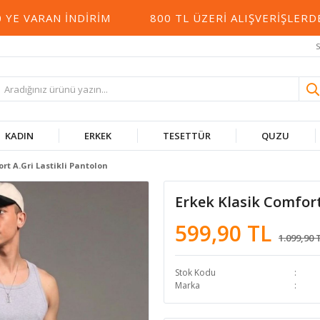
 VARAN İNDIRIM
800 TL ÜZERI ALIŞVERIŞLERDE 
S
KADIN
ERKEK
TESETTÜR
QUZU
rt A.Gri Lastikli Pantolon
Erkek Klasik Comfort
599,90 TL
1.099,90 
Stok Kodu
Marka