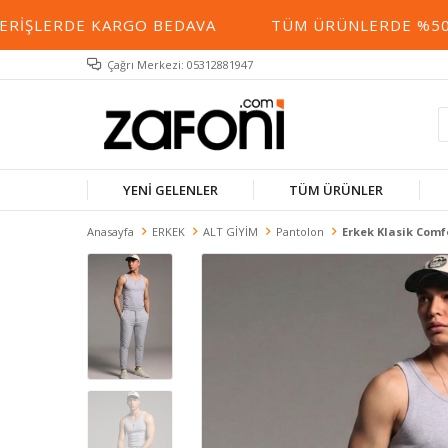
RIŞLERDE KARGO BEDAVA
TÜM ÜRÜNLERDE %50 YE
Çağrı Merkezi: 05312881947
YENİ GELENLER
TÜM ÜRÜNLER
Anasayfa
ERKEK
ALT GİYİM
Pantolon
Erkek Klasik Comfo