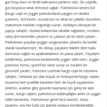
gün boyu kuru ve ferah kalmasına yardımcı olur.; Bu sayede,
gün boyunca rahat etmenizi sağlar.; Pantolonun kesimi bol
(kargo cepli ve jogger pantolonlarda yaygın) ve rahattır
(çıkarım).; Bol kesim, vücuda bol ve rahat bir şekilde otururken,
maksimum hareket özgürlüğü sunar.; Kısıtlayıcı olmayan bir
yapıya sahiptir.; Günlük kullanımda rahatlık sağlarken, modern,
salaş (bol kesimden çıkarım) ve çabasız şık bir silüet yaratır.;
Pantolonun paçaları (jogger vurgusundan çıkarım) da lastikli
olarak tasarlanmıştır.; Bu detay, paçaların bilekte derli toplu
durmasını sağlar ve ayakkabılarınızı ön plana çıkarır.; Paçaların
lastikli bitişi, pantolona karakteristik jogger stilini verir.; Jogger
pantolon formu, sportif bir silüet sunar ve modern bir
görünüm yaratır.; Pantolon üzerinde kargo cepli bir tasarıma
sahiptir.; Yanlarda yer alan büyük ve fonksiyonel kargo cepleri,
tasarıma hem pratiklik katarken hem de küçük eşyalarınızı
(telefon, anahtar gibi) güvenle taşımanız için geniş bir alan
sunar.; Kargo cepleri, pantolonun kullanışlılığını artırır ve jogger
stilini tamamlar.; Pantolonun genel tarzı basictir.; Basic
tasarımı, onu her türlü üst giyimle kolayca kombinlenebilir,