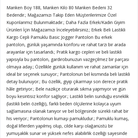
Manken Boy 188, Manken Kilo 80 Manken Bedeni 32
Bedendir.; Mağazamızı Takip Eden Müşterilerimize Özel
Kuponlarımız Bulunmaktadır.; Daha Fazla Erkek/Kadın Giyim
Ürünleri İçin Mağazamızı İnceleyebilirsiniz.; Erkek Beli Lastikli
Kargo Cepli Pamuklu Basic Jogger Pantolon Bu erkek
pantolon, günlük yaşamında konforu ve rahat tarzı bir arada
arayanlar için tasarlandı.; Pratik kargo cepleri ve beli lastikli
yapısıyla bu pantolon, gardırobunuzun vazgeçilmez bir parçası
olmaya aday.; Özellikle günlük kullanım ve rahat zamanlar için
ideal bir seçenek sunuyor.; Pantolonun bel kısmında beli lastikli
detay bulunuyor.; Bu özellik, giyip çıkarmayı son derece pratik
hâle getiriyor.; Bele nazikçe oturarak sıkma yapmıyor ve gün
boyu kesintisiz konfor sağlıyor.; Lastikli belin sunduğu esneklik
(lastikli belin özelliği), farklı beden ölçülerine kolayca uyum
sağlamasına olanak tanıyor ve bel bölgesinde sürekli rahat bir
his veriyor.; Pantolonun kumaşı pamukludur.; Pamuklu kumaş,
doğal liflerden yapılmış olup, cilde karşı olağanüstü bir
yumuşaklık sunar ve yüksek nefes alabilirlik özelliği sayesinde