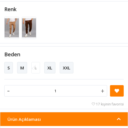
Renk
Beden
S
M
L
XL
XXL
-
+
17 kişinin favorisi
Ürün Açıklaması