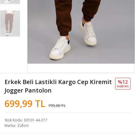
Erkek Beli Lastikli Kargo Cep Kiremit
%12
i̇ndi̇ri̇m
Jogger Pantolon
699,99 TL
799,00 TL
Stok Kodu
E0101-44-217
Marka
Zafoni