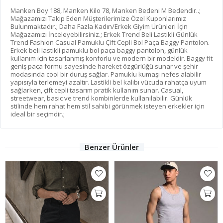
Manken Boy 188, Manken Kilo 78, Manken Bedeni M Bedendir..;
Mağazamızı Takip Eden Müşterilerimize Özel Kuponlarımız
Bulunmaktadır.; Daha Fazla Kadın/Erkek Giyim Ürünleri İçin
Mağazamızı İnceleyebilirsiniz.; Erkek Trend Beli Lastikli Günlük
Trend Fashion Casual Pamuklu Çift Cepli Bol Paça Baggy Pantolon.
Erkek beli lastikli pamuklu bol paça baggy pantolon, günlük
kullanım için tasarlanmış konforlu ve modern bir modeldir. Baggy fit
geniş paça formu sayesinde hareket özgürlüğü sunar ve şehir
modasında cool bir duruş sağlar. Pamuklu kumaşı nefes alabilir
yapısıyla terlemeyi azaltır. Lastikli bel kalıbı vücuda rahatça uyum
sağlarken, çift cepli tasarım pratik kullanım sunar. Casual,
streetwear, basic ve trend kombinlerde kullanılabilir. Günlük
stilinde hem rahat hem stil sahibi görünmek isteyen erkekler için
ideal bir seçimdir.;
Benzer Ürünler