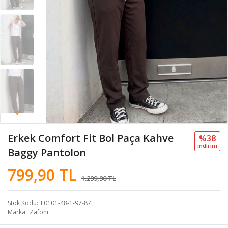
Erkek Comfort Fit Bol Paça Kahve
%38
i̇ndi̇ri̇m
Baggy Pantolon
799,90 TL
1.299,90 TL
Stok Kodu
E0101-48-1-97-87
Marka
Zafoni