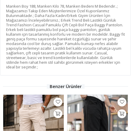
Manken Boy 188, Manken Kilo 78, Manken Bedeni M Bedendir..;
Mağazamızı Takip Eden Müşterilerimize Özel Kuponlarımız
Bulunmaktadır.; Daha Fazla Kadın/Erkek Giyim Ürünleri İçin
Mağazamızı İnceleyebilirsiniz.; Erkek Trend Beli Lastikli Günlük
Trend Fashion Casual Pamuklu Çift Cepli Bol Paça Baggy Pantolon.
Erkek beli lastikli pamuklu bol paça baggy pantolon, günlük
kullanım için tasarlanmış konforlu ve modern bir modeldir. Baggy fit
geniş paça formu sayesinde hareket özgürlüğü sunar ve şehir
modasında cool bir duruş sağlar. Pamuklu kumaşı nefes alabilir
yapısıyla terlemeyi azaltır. Lastikli bel kalıbı vücuda rahatça uyum
sağlarken, çift cepli tasarım pratik kullanım sunar. Casual,
streetwear, basic ve trend kombinlerde kullanılabilir. Günlük
stilinde hem rahat hem stil sahibi görünmek isteyen erkekler için
ideal bir seçimdir.;
Benzer Ürünler