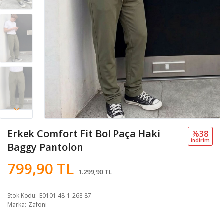
Erkek Comfort Fit Bol Paça Haki
%38
i̇ndi̇ri̇m
Baggy Pantolon
799,90 TL
1.299,90 TL
Stok Kodu
E0101-48-1-268-87
Marka
Zafoni