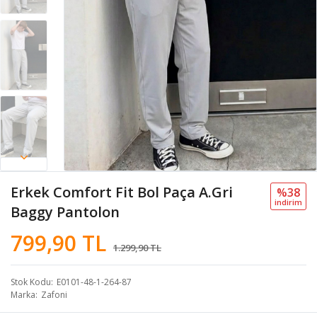
Erkek Comfort Fit Bol Paça A.Gri
%38
i̇ndi̇ri̇m
Baggy Pantolon
799,90 TL
1.299,90 TL
Stok Kodu
E0101-48-1-264-87
Marka
Zafoni