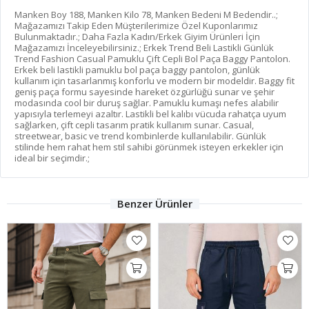
Manken Boy 188, Manken Kilo 78, Manken Bedeni M Bedendir..;
Mağazamızı Takip Eden Müşterilerimize Özel Kuponlarımız
Bulunmaktadır.; Daha Fazla Kadın/Erkek Giyim Ürünleri İçin
Mağazamızı İnceleyebilirsiniz.; Erkek Trend Beli Lastikli Günlük
Trend Fashion Casual Pamuklu Çift Cepli Bol Paça Baggy Pantolon.
Erkek beli lastikli pamuklu bol paça baggy pantolon, günlük
kullanım için tasarlanmış konforlu ve modern bir modeldir. Baggy fit
geniş paça formu sayesinde hareket özgürlüğü sunar ve şehir
modasında cool bir duruş sağlar. Pamuklu kumaşı nefes alabilir
yapısıyla terlemeyi azaltır. Lastikli bel kalıbı vücuda rahatça uyum
sağlarken, çift cepli tasarım pratik kullanım sunar. Casual,
streetwear, basic ve trend kombinlerde kullanılabilir. Günlük
stilinde hem rahat hem stil sahibi görünmek isteyen erkekler için
ideal bir seçimdir.;
Benzer Ürünler