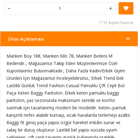
-
+
51 kişinin favorisi
Ürün Açıklaması
Manken Boy 188, Manken Kilo 78, Manken Bedeni M
Bedendir..; Mağazamızı Takip Eden Müşterilerimize Özel
Kuponlarımız Bulunmaktadır.; Daha Fazla Kadın/Erkek Giyim
Ürünleri İçin Mağazamızı İnceleyebilirsiniz.; Erkek Trend Beli
Lastikli Günlük Trend Fashion Casual Pamuklu Çift Cepli Bol
Paça Keten Baggy Pantolon. Erkek keten pamuklu baggy
pantolon, yaz sezonunda maksimum serinlik ve konfor
sunmak için tasarlanmış modern bir modeldir. Keten–pamuk
karışımlı nefes alabilir kumaşı, sıcak havalarda terlemeyi azaltır.
Baggy fit geniş paça yapısı özgür hareket imkânı sunar ve
salaş bir duruş oluşturur. Lastikli bel yapısı vücuda uyum
sağlarken, çift cepli tasarımı günlük kullanımda pratiklik