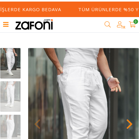
IŞLERDE KARGO BEDAVA
TÜM ÜRÜNLERDE %50 YE 
0
TR