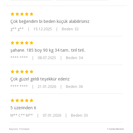
Çok beğendim bi beden küçük alabilirsiniz
g** g**
|
15.12.2025
|
Beden: 32
şahane. 185 boy 90 kg 34 tam.. tiril tiril..
**** ****
|
08.07.2025
|
Beden: 34
Çok güzel geldi teşekkür ederiz
**** ****
|
21.01.2026
|
Beden: 36
5 üzerinden 6
M** C** M**
|
07.01.2026
|
Beden: 33
Kaynak: Trendyol
⚡ CollectAction