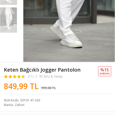
Keten Bağcıklı Jogger Pantolon
%15
i̇ndi̇ri̇m
(11)
30 Soru & Cevap
849,99 TL
999,00 TL
Stok Kodu
E0101-47-263
Marka
Zafoni