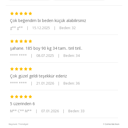
Çok beğendim bi beden küçük alabilirsiniz
g** g**
|
15.12.2025
|
Beden: 32
şahane. 185 boy 90 kg 34 tam.. tiril tiril..
**** ****
|
08.07.2025
|
Beden: 34
Çok güzel geldi teşekkür ederiz
**** ****
|
21.01.2026
|
Beden: 36
5 üzerinden 6
M** C** M**
|
07.01.2026
|
Beden: 33
Kaynak: Trendyol
⚡ CollectAction