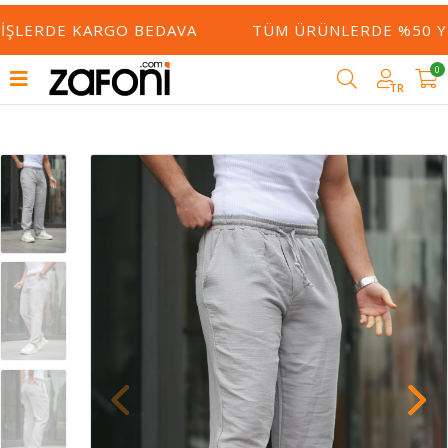
IŞLERDE KARGO BEDAVA
TÜM ÜRÜNLERDE %50 YE 
0
TR