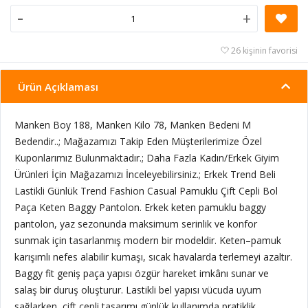
-
+
26 kişinin favorisi
Ürün Açıklaması
Manken Boy 188, Manken Kilo 78, Manken Bedeni M
Bedendir..; Mağazamızı Takip Eden Müşterilerimize Özel
Kuponlarımız Bulunmaktadır.; Daha Fazla Kadın/Erkek Giyim
Ürünleri İçin Mağazamızı İnceleyebilirsiniz.; Erkek Trend Beli
Lastikli Günlük Trend Fashion Casual Pamuklu Çift Cepli Bol
Paça Keten Baggy Pantolon. Erkek keten pamuklu baggy
pantolon, yaz sezonunda maksimum serinlik ve konfor
sunmak için tasarlanmış modern bir modeldir. Keten–pamuk
karışımlı nefes alabilir kumaşı, sıcak havalarda terlemeyi azaltır.
Baggy fit geniş paça yapısı özgür hareket imkânı sunar ve
salaş bir duruş oluşturur. Lastikli bel yapısı vücuda uyum
sağlarken, çift cepli tasarımı günlük kullanımda pratiklik