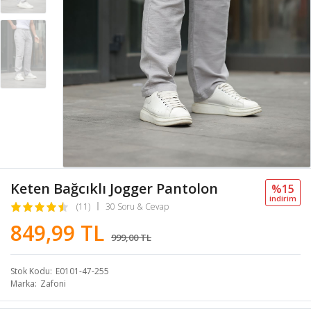
Keten Bağcıklı Jogger Pantolon
%15
i̇ndi̇ri̇m
(11)
30 Soru & Cevap
849,99 TL
999,00 TL
Stok Kodu
E0101-47-255
Marka
Zafoni